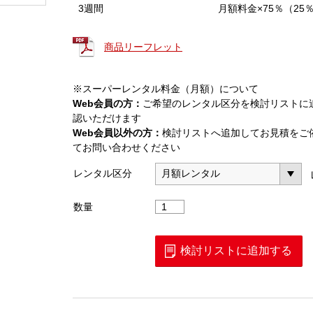
3週間
月額料金×75％（25
商品リーフレット
※スーパーレンタル料金（月額）について
Web会員の方：
ご希望のレンタル区分を検討リストに
認いただけます
Web会員以外の方：
検討リストへ追加してお見積をご
てお問い合わせください
レンタル区分
LTE
数量
測
定
ユ
検討リストに追加する
ニ
ッ
ト
B・