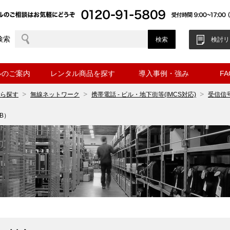
検索
検討リ
ルのご案内
レンタル商品を探す
導入事例・強み
F
ら探す
無線ネットワーク
携帯電話 - ビル・地下街等(IMCS対応)
受信信
B）