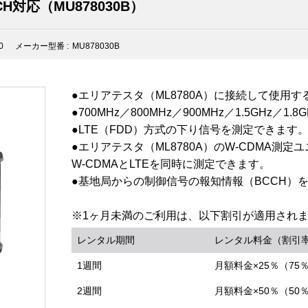
H対応（MU878030B）
0
メーカー型番 :
MU878030B
●エリアテスタ（ML8780A）に接続して使用す
●700MHz／800MHz／900MHz／1.5GHz／1
●LTE（FDD）方式の下り信号を測定できます
●エリアテスタ（ML8780A）のW-CDMA測
W-CDMAとLTEを同時に測定できます。
●基地局からの制御信号の報知情報（BCCH）
※1ヶ月未満のご利用は、以下割引が適用され
レンタル期間
レンタル料金（割引
1週間
月額料金×25％（75
2週間
月額料金×50％（50