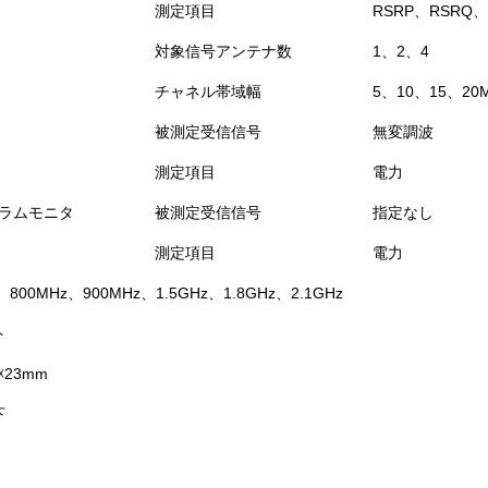
測定項目
RSRP、RSRQ、
対象信号アンテナ数
1、2、4
チャネル帯域幅
5、10、15、20
被測定受信信号
無変調波
測定項目
電力
ラムモニタ
被測定受信信号
指定なし
測定項目
電力
、800MHz、900MHz、1.5GHz、1.8GHz、2.1GHz
ト
0☓23mm
下