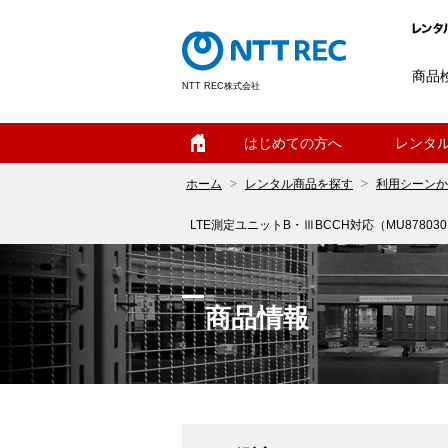
商品
NTT REC株式会社
ホーム
はじめての方へ
レンタ
ホーム
レンタル商品を探す
利用シーンか
LTE測定ユニットB・ⅢBCCH対応（MU878030
商品情報