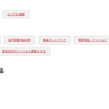
エリア計測器
保守調査(端末側)
無線ネットワーク
携帯電話 - フィールド
受信信号のフィールド調査をする
品