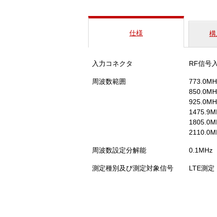
仕様
構
入力コネクタ
RF信号
周波数範囲
773.0
850.0
925.0
1475.
1805.
2110.
周波数設定分解能
0.1MHz
測定種別及び測定対象信号
LTE測定