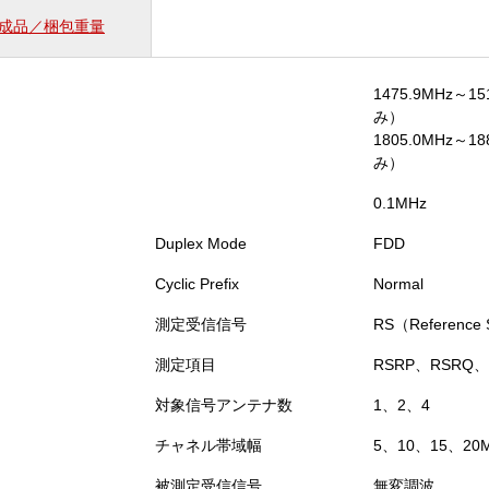
成品／梱包重量
1475.9MHz～
み）
1805.0MHz～
み）
0.1MHz
Duplex Mode
FDD
Cyclic Prefix
Normal
測定受信信号
RS（Reference 
測定項目
RSRP、RSRQ、
対象信号アンテナ数
1、2、4
チャネル帯域幅
5、10、15、20
被測定受信信号
無変調波