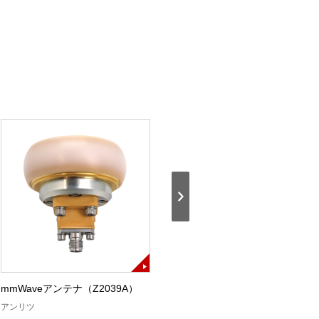
mmWaveアンテナ（Z2039A）
TD-LTE測定ユニットB・
Ⅱ（MU878041B）
アンリツ