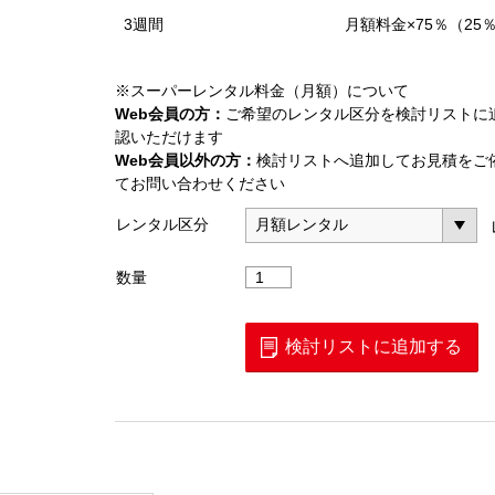
3週間
月額料金×75％（25
※スーパーレンタル料金（月額）について
Web会員の方：
ご希望のレンタル区分を検討リストに
認いただけます
Web会員以外の方：
検討リストへ追加してお見積をご
てお問い合わせください
レンタル区分
LTE
数量
測
定
ユ
検討リストに追加する
ニ
ッ
ト
B・
Ⅱ(MU878030B)
個