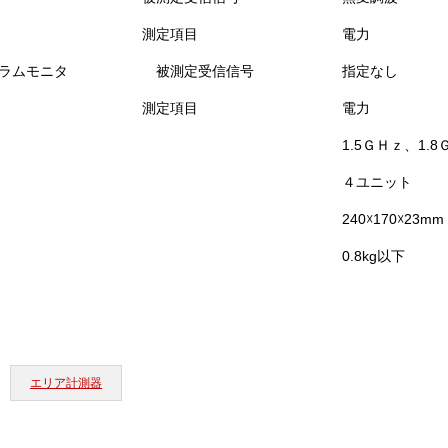
測定項目
電力
ラムモニタ
被測定受信信号
指定なし
測定項目
電力
1.5ＧＨｚ、1.
４ユニット
240☓170☓23mm
0.8kg以下
エリア計測器