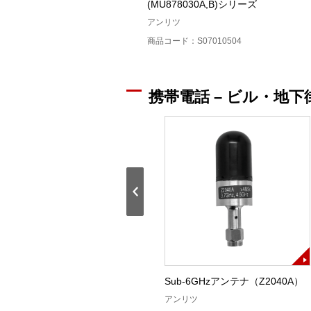
(MU878030A,B)シリーズ
アンリツ
商品コード：S07010504
携帯電話 – ビル・地下
車載用アンテナ
Sub-6GHzアンテナ（Z2040A）
800MHz/2.1GHz(Z1226A)
アンリツ