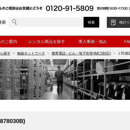
検索
検討リ
ルのご案内
レンタル商品を探す
導入事例・強み
F
ら探す
無線ネットワーク
携帯電話 - ビル・地下街等(IMCS対応)
LTE測
8030B)