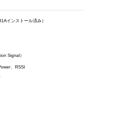
78081Aインストール済み）
on Signal）
Power、RSSI
グ