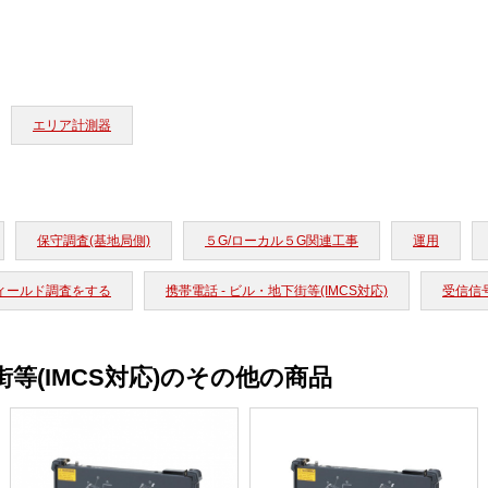
エリア計測器
保守調査(基地局側)
５G/ローカル５G関連工事
運用
ィールド調査をする
携帯電話 - ビル・地下街等(IMCS対応)
受信信
街等(IMCS対応)のその他の商品