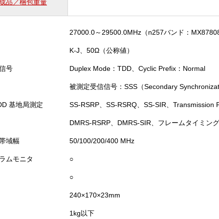
成品／梱包重量
27000.0～29500.0MHz（n257バンド：MX8
K-J、50Ω（公称値）
信号
Duplex Mode：TDD、Cyclic Prefix：Normal
被測定受信信号：SSS（Secondary Synchronizati
TDD 基地局測定
SS-RSRP、SS-RSRQ、SS-SIR、Transmission 
DMRS-RSRP、DMRS-SIR、フレームタイミン
帯域幅
50/100/200/400 MHz
ラムモニタ
○
○
240×170×23mm
1kg以下