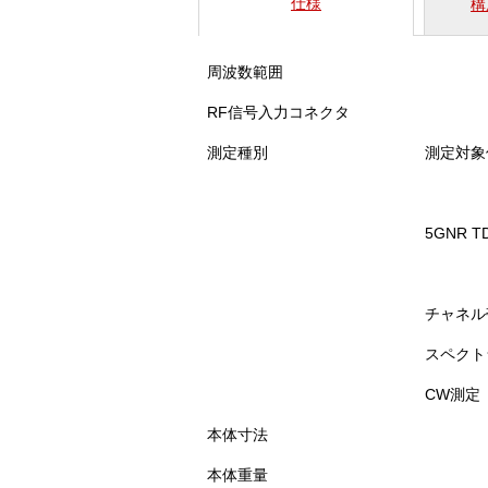
仕様
構
周波数範囲
RF信号入力コネクタ
測定種別
測定対象
5GNR 
チャネル
スペクト
CW測定
本体寸法
本体重量