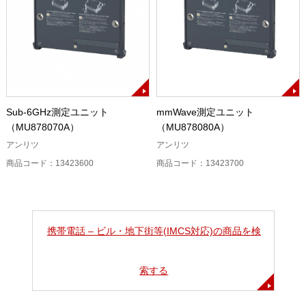
Sub-6GHz測定ユニット
mmWave測定ユニット
（MU878070A）
（MU878080A）
アンリツ
アンリツ
商品コード：13423600
商品コード：13423700
携帯電話 – ビル・地下街等(IMCS対応)の商品を検
索する