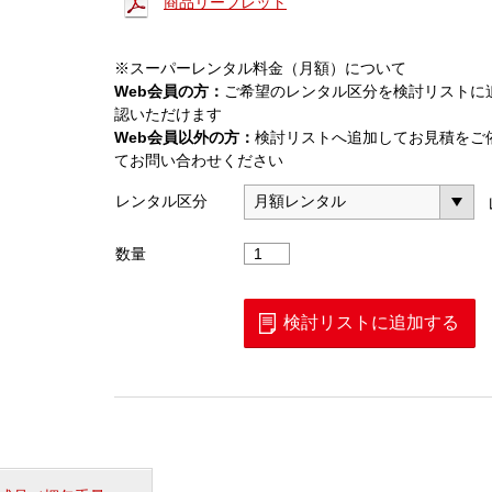
商品リーフレット
※スーパーレンタル料金（月額）について
Web会員の方：
ご希望のレンタル区分を検討リストに
認いただけます
Web会員以外の方：
検討リストへ追加してお見積をご
てお問い合わせください
レンタル区分
mmWave
数量
測
定
ユ
検討リストに追加する
ニ
ッ
ト
（MU878080A）
個