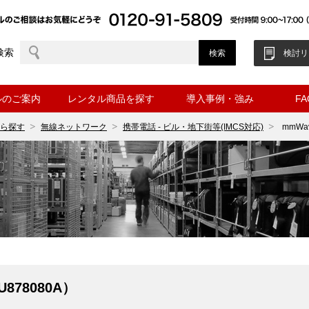
検索
検討リ
ルのご案内
レンタル商品を探す
導入事例・強み
F
ら探す
無線ネットワーク
携帯電話 - ビル・地下街等(IMCS対応)
mmWa
878080A）