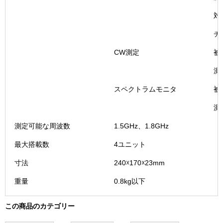
対
チ
CW測定
被
測
スペクトラムモニタ
被
測
測定可能な周波数
1.5GHz、1.8GHz
最大搭載数
4ユニット
寸法
240☓170☓23mm
重量
0.8kg以下
この商品のカテゴリー