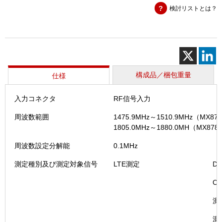
検討リストとは？
ッ
ト
B・
ⅡBCC
対
応
（MU87
構成品／梱包重量
仕様
個
入力コネクタ
RF信号入力
周波数範囲
1475.9MHz～1510.9MHz（MX
1805.0MHz～1880.0MH（MX
周波数設定分解能
0.1MHz
測定種別及び測定対象信号
LTE測定
Du
Cyc
測
測