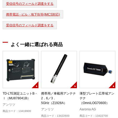
受信信号のフィールド調査をする
携帯電話 - ビル・地下街等(IMCS対応)
受信信号のフィールド調査をする
よく一緒に選ばれる商品
)
TD-LTE測定ユニットB・
携帯用／車載用アンテナ
薄型プレート広帯域アン
Ⅰ（MU878041B）
2．6／3．
テナ
5GHz（Z1928A）
（OmniLOG70600）
アンリツ
アンリツ
Aaronia AG
商品コード：13419900
商品コード：13422600
商品コード：13422700