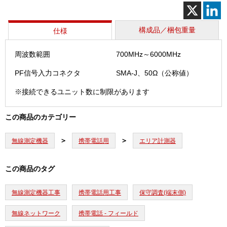
Ⅱ（MU8
個
構成品／梱包重量
仕様
周波数範囲
700MHz～6000MHz
PF信号入力コネクタ
SMA-J、50Ω（公称値）
※接続できるユニット数に制限があります
この商品のカテゴリー
無線測定機器
携帯電話用
エリア計測器
この商品のタグ
無線測定機器工事
携帯電話用工事
保守調査(端末側)
無線ネットワーク
携帯電話 - フィールド