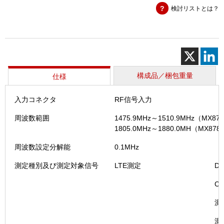
検討リストとは？
ッ
ト
B・
ⅡBCC
対
応
（MU87
構成品／梱包重量
仕様
個
入力コネクタ
RF信号入力
周波数範囲
1475.9MHz～1510.9MHz（MX
1805.0MHz～1880.0MH（MX
周波数設定分解能
0.1MHz
測定種別及び測定対象信号
LTE測定
Du
Cyc
測
測