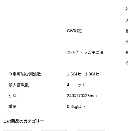
対
チ
CW測定
被
測
スペクトラムモニタ
被
測
測定可能な周波数
1.5GHz、1.8GHz
最大搭載数
4ユニット
寸法
240☓170☓23mm
重量
0.8kg以下
この商品のカテゴリー