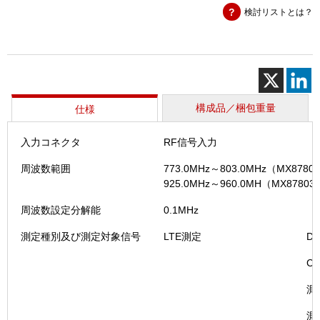
検討リストとは？
ッ
ト
B・
ⅠBCC
対
応
（MU87
構成品／梱包重量
仕様
個
入力コネクタ
RF信号入力
周波数範囲
773.0MHz～803.0MHz（MX8
925.0MHz～960.0MH（MX87
周波数設定分解能
0.1MHz
測定種別及び測定対象信号
LTE測定
Du
Cyc
測
測