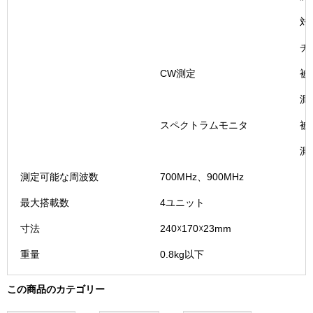
対
チ
CW測定
被
測
スペクトラムモニタ
被
測
測定可能な周波数
700MHz、900MHz
最大搭載数
4ユニット
寸法
240☓170☓23mm
重量
0.8kg以下
この商品のカテゴリー