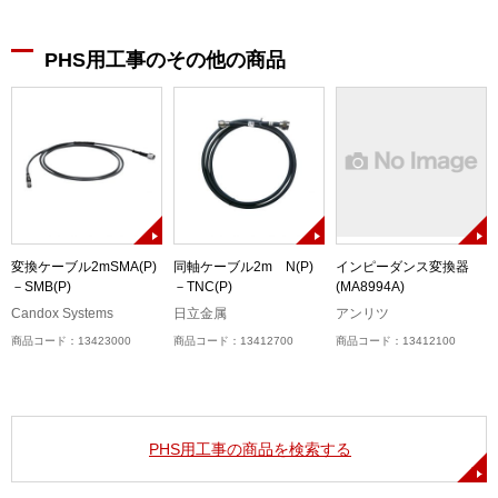
PHS用工事のその他の商品
定
変換ケーブル2mSMA(P)
同軸ケーブル2m N(P)
インピーダンス変換器
－SMB(P)
－TNC(P)
(MA8994A)
Candox Systems
日立金属
アンリツ
商品コード：13423000
商品コード：13412700
商品コード：13412100
PHS用工事の商品を検索する