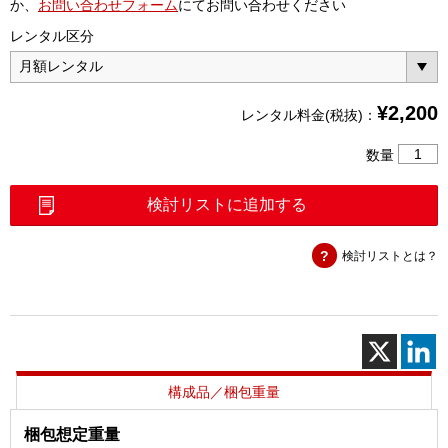
か、
お問い合わせフォーム
にてお問い合わせください
レンタル区分
¥
2,200
レンタル料金(税抜)：
同
数量
軸
変
検討リストに追加する
換
コ
検討リストとは？
ネ
ク
タ
SMA(P)
－
N(P)
個
構成品／梱包重量
梱包想定重量