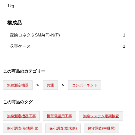
1kg
構成品
変換コネクタSMA(P)-N(P)
1
収容ケース
1
この商品のカテゴリー
無線測定機器
共通
コンポーネント
この商品のタグ
無線測定機器工事
携帯電話用工事
無線システム定期検査
保守調査(基地局側)
保守調査(端末側)
保守調査(中継局)