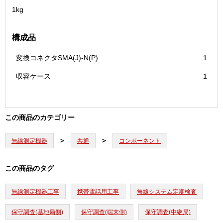
1kg
構成品
変換コネクタSMA(J)-N(P)
1
収容ケース
1
この商品のカテゴリー
無線測定機器
共通
コンポーネント
この商品のタグ
無線測定機器工事
携帯電話用工事
無線システム定期検査
保守調査(基地局側)
保守調査(端末側)
保守調査(中継局)