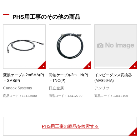
PHS用工事のその他の商品
B
変換ケーブル2mSMA(P)
同軸ケーブル2m N(P)
インピーダンス変換器
－SMB(P)
－TNC(P)
(MA8994A)
Candox Systems
日立金属
アンリツ
商品コード：13423000
商品コード：13412700
商品コード：13412100
PHS用工事の商品を検索する