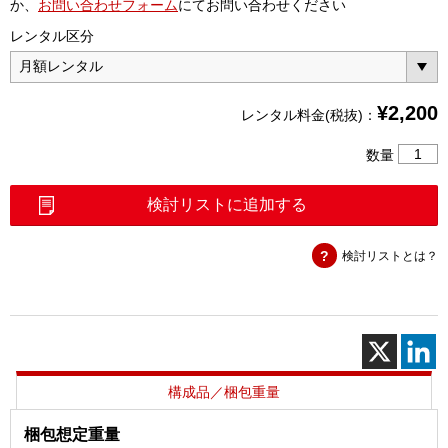
か、
お問い合わせフォーム
にてお問い合わせください
レンタル区分
¥
2,200
レンタル料金(税抜)：
同
数量
軸
変
検討リストに追加する
換
コ
検討リストとは？
ネ
ク
タ
SMA(J)
－
N(P)
個
構成品／梱包重量
梱包想定重量