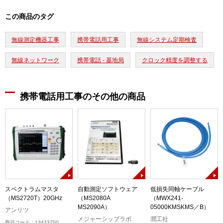
この商品のタグ
無線測定機器工事
携帯電話用工事
無線システム定期検査
無線ネットワーク
携帯電話 - 基地局
クロック精度を調整する
携帯電話用工事のその他の商品
スペクトラムマスタ
自動測定ソフトウェア
低損失同軸ケーブル
（MS2720T）20GHz
（MS2080A
（MWX241-
MS2090A）
05000KMSKMS／B）
アンリツ
メジャーシップラボ
潤工社
商品コード：13433700