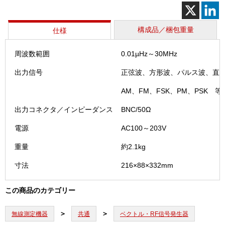
ネ
レ
ー
構成品／梱包重量
仕様
タ
（FG4
周波数範囲
0.01µHz～30MHz
個
出力信号
正弦波、方形波、パルス波、直
AM、FM、FSK、PM、PSK 等
出力コネクタ／インピーダンス
BNC/50Ω
電源
AC100～203V
重量
約2.1kg
寸法
216×88×332mm
この商品のカテゴリー
無線測定機器
共通
ベクトル・RF信号発生器