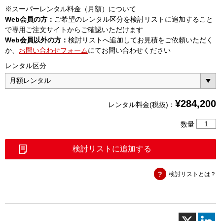
※スーパーレンタル料金（月額）について
Web会員の方：
ご希望のレンタル区分を検討リストに追加すること
で専用ご注文サイトからご確認いただけます
Web会員以外の方：
検討リストへ追加してお見積をご依頼いただく
か、
お問い合わせフォーム
にてお問い合わせください
レンタル区分
¥
284,200
レンタル料金(税抜)：
Sub-
数量
6GHz
測
検討リストに追加する
定
ユ
検討リストとは？
ニ
ッ
ト
（MU87
個