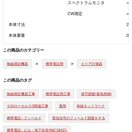
スペクトラムモニタ
○
CW測定
○
本体寸法
24
本体重量
0.
この商品のカテゴリー
無線測定機器
携帯電話用
エリア計測器
この商品のタグ
無線測定機器工事
携帯電話用工事
保守調査(基地局側)
５G/ローカル５G関連工事
運用
有線ネットワーク
携帯電話 - フィールド
受信信号のフィールド調査をする
携帯電話 - ビル・地下街等(IMCS対応)