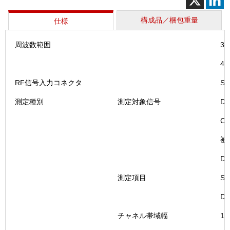
構成品／梱包重量
仕様
周波数範囲
3
4
RF信号入力コネクタ
S
測定種別
測定対象信号
Du
Cy
被測
DM
測定項目
SS
D
チャネル帯域幅
10