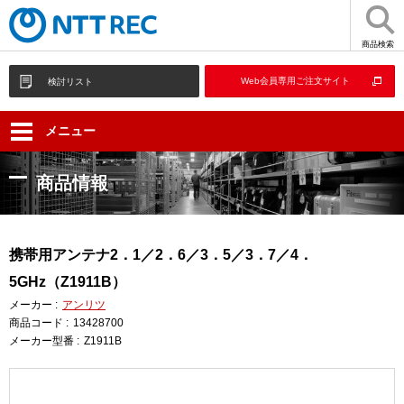
商品検索
Web会員専用ご注文サイト
検討リスト
メニュー
商品情報
携帯用アンテナ2．1／2．6／3．5／3．7／4．
5GHz（Z1911B）
メーカー :
アンリツ
商品コード :
13428700
メーカー型番 :
Z1911B