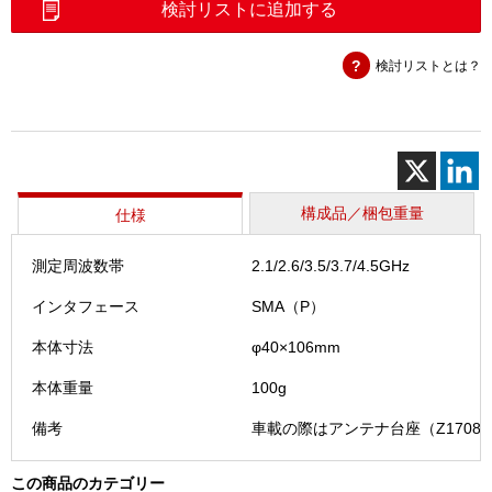
検討リストに追加する
ア
ン
検討リストとは？
テ
ナ
2．
1
／
2．
6
構成品／梱包重量
仕様
／
3．
測定周波数帯
2.1/2.6/3.5/3.7/4.5GHz
5
／
インタフェース
SMA（P）
3．
7
本体寸法
φ40×106mm
／
本体重量
100g
4．
5GHz（
備考
車載の際はアンテナ台座（Z1708A
個
この商品のカテゴリー