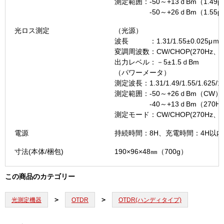
測定範囲：-50～+13ｄBm（1.49
-50～+26ｄBm（1.55μ
光ロス測定
（光源）
波長 ：1.31/1.55±0.025μｍ
変調周波数：CW/CHOP(270Hz、
出力レベル：－5±1.5ｄBm
（パワーメータ）
測定波長：1.31/1.49/1.55/1.625/1
測定範囲：-50～+26ｄBm（CW）
-40～+13ｄBm（270Hz/1
測定モード：CW/CHOP(270Hz、1
電源
持続時間：8H、充電時間：4H以内
寸法(本体/梱包)
190×96×48㎜（700g）
この商品のカテゴリー
光測定機器
OTDR
OTDR(ハンディタイプ)