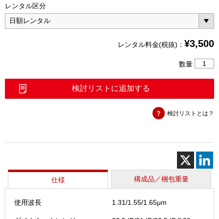
レンタル区分
¥
3,500
レンタル料金(税抜)：
MT909
数量
ハ
ン
検討リストに追加する
デ
ィ
検討リストとは？
OTDR
＜
1．
31
／
1．
55
構成品／梱包重量
仕様
／
1．
使用波長
1.31/1.55/1.65μm
65
SM