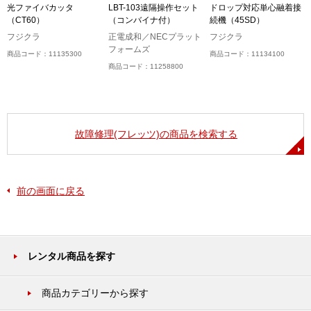
R
光ファイバカッタ
LBT-103遠隔操作セット
ドロップ対応単心融着接
（CT60）
（コンバイナ付）
続機（45SD）
フジクラ
正電成和／NECプラット
フジクラ
フォームズ
商品コード：11135300
商品コード：11134100
商品コード：11258800
故障修理(フレッツ)の商品を検索する
前の画面に戻る
レンタル商品を探す
商品カテゴリーから探す