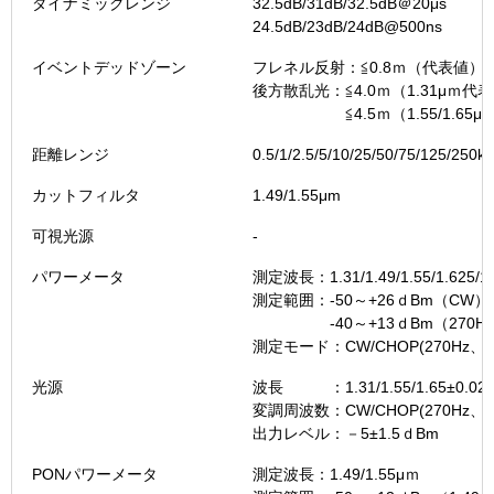
ダイナミックレンジ
32.5dB/31dB/32.5dB＠20μs
＞
24.5dB/23dB/24dB@500ns
個
イベントデッドゾーン
フレネル反射：≦0.8ｍ（代表値）
後方散乱光：≦4.0ｍ（1.31μｍ代
≦4.5ｍ（1.55/1.65μ
距離レンジ
0.5/1/2.5/5/10/25/50/75/125/250k
カットフィルタ
1.49/1.55μm
可視光源
-
パワーメータ
測定波長：1.31/1.49/1.55/1.625/1
測定範囲：-50～+26ｄBm（CW）
-40～+13ｄBm（270Hz/1
測定モード：CW/CHOP(270Hz、1
光源
波長 ：1.31/1.55/1.65±0.02
変調周波数：CW/CHOP(270Hz、
出力レベル：－5±1.5ｄBm
PONパワーメータ
測定波長：1.49/1.55μｍ