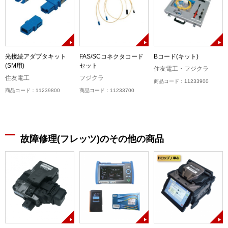
キ
光接続アダプタキット
FAS/SCコネクタコード
Bコード(キット)
(SM用)
セット
住友電工・フジクラ
住友電工
フジクラ
商品コード：11233900
商品コード：11239800
商品コード：11233700
故障修理(フレッツ)のその他の商品