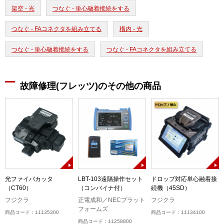
架空 - 光
つなぐ - 単心融着接続をする
つなぐ - FAコネクタを組み立てる
構内 - 光
つなぐ - 単心融着接続をする
つなぐ - FAコネクタを組み立てる
故障修理(フレッツ)のその他の商品
R
光ファイバカッタ
LBT-103遠隔操作セット
ドロップ対応単心融着接
（CT60）
（コンバイナ付）
続機（45SD）
フジクラ
正電成和／NECプラット
フジクラ
フォームズ
商品コード：11135300
商品コード：11134100
商品コード：11258800