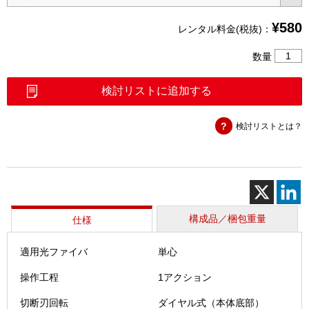
¥
580
レンタル料金(税抜)：
単
数量
心
光
検討リストに追加する
フ
ァ
検討リストとは？
イ
バ
カ
ッ
タ
（CT-
08）
構成品／梱包重量
仕様
個
適用光ファイバ
単心
操作工程
1アクション
切断刃回転
ダイヤル式（本体底部）