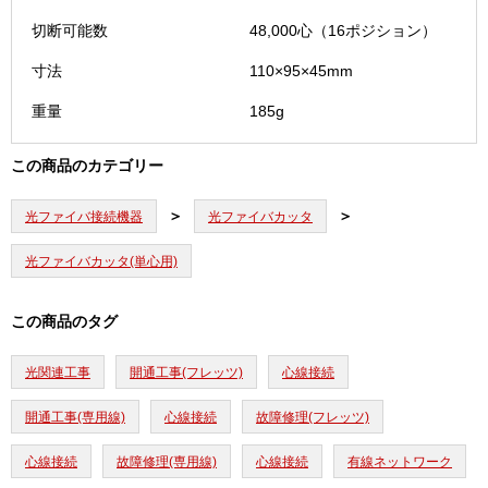
切断可能数
48,000心（16ポジション）
寸法
110×95×45mm
重量
185g
この商品のカテゴリー
光ファイバ接続機器
光ファイバカッタ
光ファイバカッタ(単心用)
この商品のタグ
光関連工事
開通工事(フレッツ)
心線接続
開通工事(専用線)
心線接続
故障修理(フレッツ)
心線接続
故障修理(専用線)
心線接続
有線ネットワーク