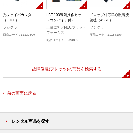
R
光ファイバカッタ
LBT-103遠隔操作セット
ドロップ対応単心融着接
（CT60）
（コンバイナ付）
続機（45SD）
フジクラ
正電成和／NECプラット
フジクラ
フォームズ
商品コード：11135300
商品コード：11134100
商品コード：11258800
故障修理(フレッツ)の商品を検索する
前の画面に戻る
レンタル商品を探す