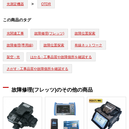
光測定機器
OTDR
この商品のタグ
光関連工事
故障修理(フレッツ)
故障位置探索
故障修理(専用線)
故障位置探索
有線ネットワーク
架空 - 光
はかる - 工事品質や故障個所を確認する
さがす - 工事品質や故障個所を確認する
故障修理(フレッツ)のその他の商品