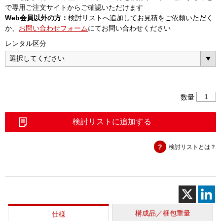
で専用ご注文サイトからご確認いただけます
Web会員以外の方：
検討リストへ追加してお見積をご依頼いただく
か、
お問い合わせフォーム
にてお問い合わせください
レンタル区分
LBT-
数量
103
遠
検討リストに追加する
隔
操
検討リストとは？
作
セ
ッ
ト
個
構成品／梱包重量
仕様