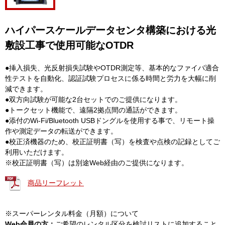
ハイパースケールデータセンタ構築における光
敷設工事で使用可能なOTDR
●挿入損失、光反射損失試験やOTDR測定等、基本的なファイバ適合
性テストを自動化、認証試験プロセスに係る時間と労力を大幅に削
減できます。
●双方向試験が可能な2台セットでのご提供になります。
●トークセット機能で、遠隔2拠点間の通話ができます。
●添付のWi-Fi/Bluetooth USBドングルを使用する事で、リモート操
作や測定データの転送ができます。
●校正済機器のため、校正証明書（写）を検査や点検の記録としてご
利用いただけます。
※校正証明書（写）は別途Web経由のご提供になります。
商品リーフレット
※スーパーレンタル料金（月額）について
Web会員の方：
ご希望のレンタル区分を検討リストに追加すること