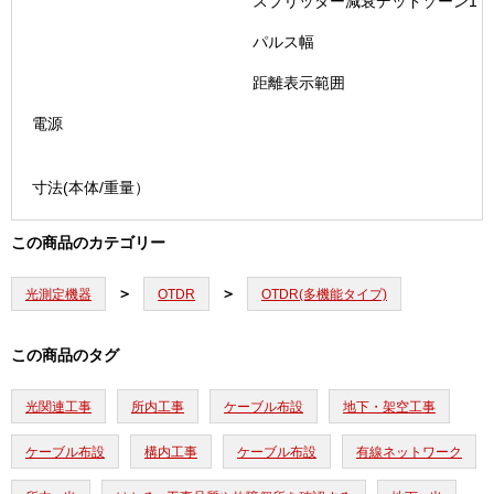
スプリッター減衰デッドゾーン1
パルス幅
距離表示範囲
電源
寸法(本体/重量）
この商品のカテゴリー
光測定機器
OTDR
OTDR(多機能タイプ)
この商品のタグ
光関連工事
所内工事
ケーブル布設
地下・架空工事
ケーブル布設
構内工事
ケーブル布設
有線ネットワーク