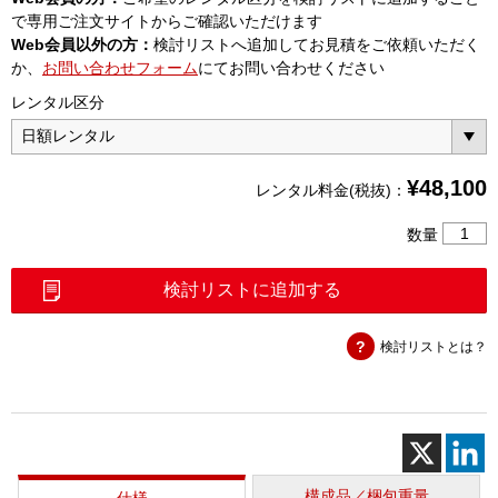
で専用ご注文サイトからご確認いただけます
Web会員以外の方：
検討リストへ追加してお見積をご依頼いただく
か、
お問い合わせフォーム
にてお問い合わせください
レンタル区分
¥
48,100
レンタル料金(税抜)：
FiberC
数量
4000V
個
検討リストに追加する
検討リストとは？
構成品／梱包重量