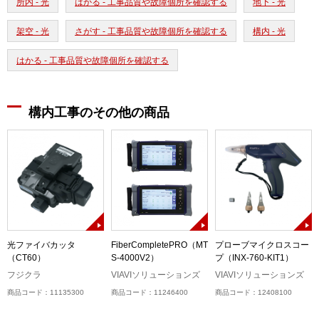
所内 - 光
はかる - 工事品質や故障個所を確認する
地下 - 光
架空 - 光
さがす - 工事品質や故障個所を確認する
構内 - 光
はかる - 工事品質や故障個所を確認する
構内工事のその他の商品
光ファイバカッタ
FiberCompletePRO（MT
プローブマイクロスコー
（CT60）
S-4000V2）
プ（INX-760-KIT1）
フジクラ
VIAVIソリューションズ
VIAVIソリューションズ
商品コード：11135300
商品コード：11246400
商品コード：12408100