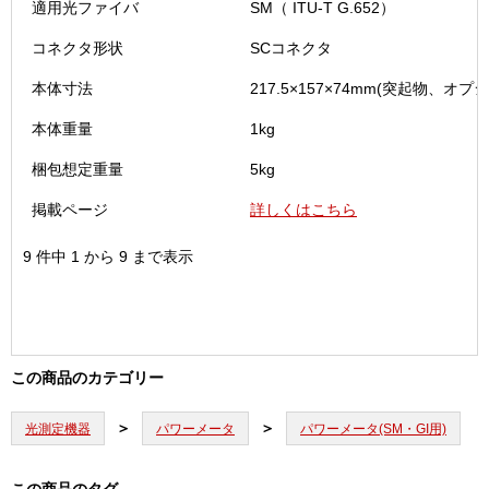
適用光ファイバ
SM（ ITU-T G.652）
コネクタ形状
SCコネクタ
本体寸法
217.5×157×74mm(突起物、オプ
本体重量
1kg
梱包想定重量
5kg
掲載ページ
詳しくはこちら
9 件中 1 から 9 まで表示
この商品のカテゴリー
光測定機器
パワーメータ
パワーメータ(SM・GI用)