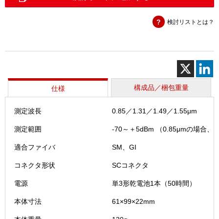
メ
ー
検討リストとは？
タ
（211
個
構成品／梱包重量
仕様
測定波長
0.85／1.31／1.49／1.55μm
測定範囲
-70～＋5dBm （0.85μmの場合、-
適合ファイバ
SM、GI
コネクタ形状
SCコネクタ
電源
単3形乾電池1本（50時間）
本体寸法
61×99×22mm