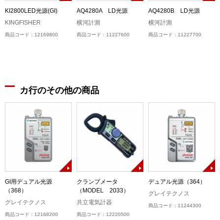
)
KI2800LED光源(GI)
AQ4280A LD光源
AQ4280B LD光源
KINGFISHER
横河計測
横河計測
商品コード：12169800
商品コード：11227600
商品コード：11227700
カ行のその他の商品
コ
GI用デュアル光源
クランプメータ
デュアル光源（364）
（368）
（MODEL 2033）
グレイテクノス
グレイテクノス
共立電気計器
商品コード：11244300
商品コード：12168200
商品コード：12220500