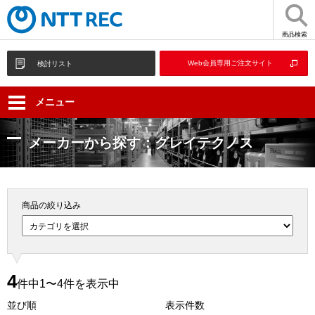
商品検索
Web会員専用ご注文サイト
検討リスト
メニュー
メーカーから探す：グレイテクノス
商品の絞り込み
4
件中1〜4件を表示中
並び順
表示件数