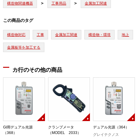
構造物関連機器
工事用品
金属加工関連
この商品のタグ
構造物対応
工事
金属加工関連
構造物・環境
地上
金属板等を加工する
カ行のその他の商品
コ
GI用デュアル光源
クランプメータ
デュアル光源（364）
（368）
（MODEL 2033）
グレイテクノス