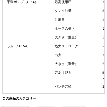
手動ポンプ（CP-4）
最高使用圧
70
タンク油量
約1
吐出量
約0
ホースの長さ
80
大きさ（重量）
3
ラム（SCR-4）
最大ストローク
2
出力
78
大きさ（重量）
65
穴あけ能力
軟
ス
パンチ穴径
21
この商品のカテゴリー