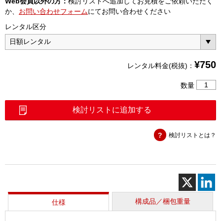
Web会員以外の方：
検討リストへ追加してお見積をご依頼いただく
か、
お問い合わせフォーム
にてお問い合わせください
レンタル区分
¥
750
レンタル料金(税抜)：
カ
数量
ク
タ
検討リストに追加する
ス
パ
検討リストとは？
ン
チ
（SKP4
G82）
個
構成品／梱包重量
仕様