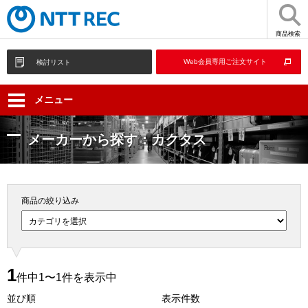
商品検索
Web会員専用ご注文サイト
検討リスト
メニュー
メーカーから探す：カクタス
商品の絞り込み
1
件中1〜1件を表示中
並び順
表示件数