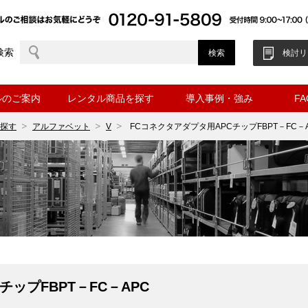
検索
検討リ
ルのご案内
レンタル商品を探す
導入事例・強み
F
探す
アルファベット
V
FCコネクタアダプタ用APCチップFBPT－FC－
チップFBPT－FC－APC