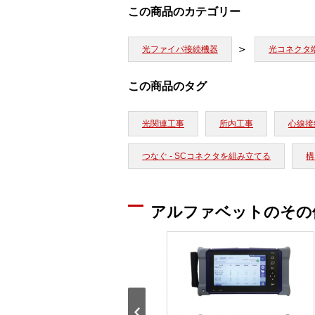
この商品のカテゴリー
光ファイバ接続機器
光コネクタ
この商品のタグ
光関連工事
所内工事
心線接続
つなぐ - SCコネクタを組み立てる
構
アルファベットのその