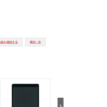
 心線を接続する
構内 - 光