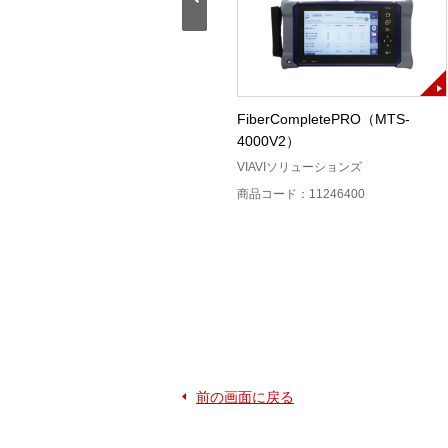
MPO端面検査装置（FI-3000）
FiberCompletePRO（MTS-
4000V2）
ト
FLUKE networks（フルーク・ネット
ワークス）
VIAVIソリューションズ
商品コード：12407400
商品コード：11246400
前の画面に戻る