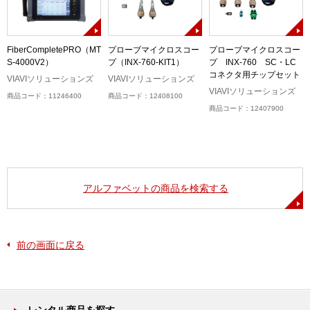
FiberCompletePRO（MT
プローブマイクロスコー
プローブマイクロスコー
S-4000V2）
プ（INX-760-KIT1）
プ INX-760 SC・LC
コネクタ用チップセット
ル
VIAVIソリューションズ
VIAVIソリューションズ
）
VIAVIソリューションズ
商品コード：11246400
商品コード：12408100
商品コード：12407900
アルファベットの商品を検索する
前の画面に戻る