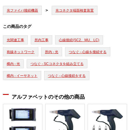
光ファイバ接続機器
光コネクタ端面検査装置
この商品のタグ
光関連工事
所内工事
心線接続(SC2、MU、LC)
有線ネットワーク
所内 - 光
つなぐ - 心線を接続する
構内 - 光
つなぐ - SCコネクタを組み立てる
構内 - イーサネット
つなぐ - 心線接続をする
アルファベットのその他の商品