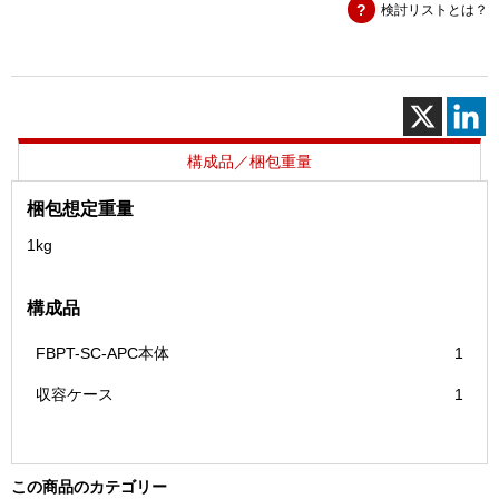
検討リストとは？
ア
ダ
プ
タ
用
APC
チ
構成品／梱包重量
ッ
プ
梱包想定重量
FBPT
1kg
－
SC
－
構成品
APC
個
FBPT-SC-APC本体
1
収容ケース
1
この商品のカテゴリー