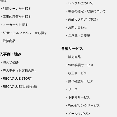
商品）
・レンタルについて
・利用シーンから探す
・機器の選定・取扱について
・工事の種類から探す
・商品カタログ（本誌）
・メーカーから探す
・お問い合わせ
・50音・アルファベットから探す
・ご意見・ご要望
・取扱商品
各種サービス
入事例・強み
・販売商品
・RECの強み
・Web会員サービス
・導入事例（お客様の声）
・校正サービス
・REC VALUE STORY
・動作確認サービス
・REC VALUE 現場最前線
・リース
・下取りサービス
・Webビリングサービス
・メールマガジン