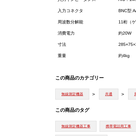
入力コネクタ
BNC型:A
周波数分解能
11桁（
消費電力
約20W
寸法
285×75
重量
約4kg
この商品のカテゴリー
無線測定機器
共通
この商品のタグ
無線測定機器工事
携帯電話用工事