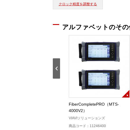
クロック精度を調整する
アルファベットのその
MPO端面検査装置（FI-3000）
FiberCompletePRO（MTS-
4000V2）
ト
FLUKE networks（フルーク・ネット
ワークス）
VIAVIソリューションズ
商品コード：12407400
商品コード：11246400