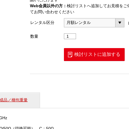
Web会員以外の方：
検討リストへ追加してお見積をご
てお問い合わせください
レンタル区分
周
数量
波
数
カ
検討リストに追加する
ウ
ン
タ
HM8123
個
成品／梱包重量
3GHz
MΩ/50Ω（切換可能）、C：50Ω