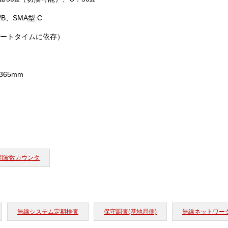
/B、SMA型:C
ゲートタイムに依存）
×365mm
周波数カウンタ
無線システム定期検査
保守調査(基地局側)
無線ネットワー