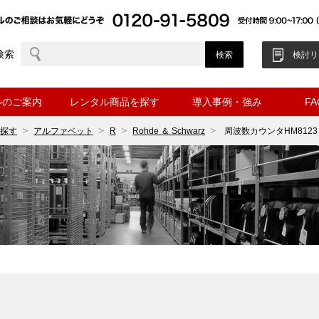
検索
検討リ
ルのご案内
レンタル商品を探す
導入事例・強み
F
探す
アルファベット
R
Rohde ＆ Schwarz
周波数カウンタHM8123