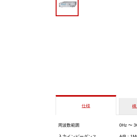
仕様
構
周波数範囲
0Hz 〜 
入力インピーダンス
A/B：1