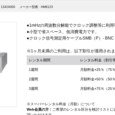
13424000
メーカー型番 :
HM8123
●1mHzの周波数分解能でクロック調整等に利
●小型で省スペース、低消費電力です。
●クロック信号測定用ケーブルSMB（P）- BN
※1ヶ月未満のご利用は、以下割引が適用され
レンタル期間
レンタル料金（割引
1週間
月額料金×25％（75
2週間
月額料金×50％（50
3週間
月額料金×75％（25
※スーパーレンタル料金（月額）について
Web会員の方：
ご希望のレンタル区分を検討リストに
認いただけます