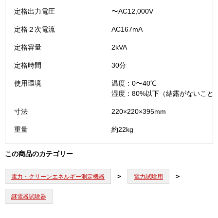
定格出力電圧
〜AC12,000V
定格２次電流
AC167mA
定格容量
2kVA
定格時間
30分
使用環境
温度：0〜40℃
湿度：80%以下（結露がないこと
寸法
220×220×395mm
重量
約22kg
この商品のカテゴリー
電力・クリーンエネルギー測定機器
電力試験用
継電器試験器