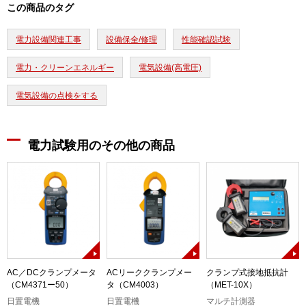
この商品のタグ
電力設備関連工事
設備保全/修理
性能確認試験
電力・クリーンエネルギー
電気設備(高電圧)
電気設備の点検をする
電力試験用のその他の商品
AC／DCクランプメータ
ACリーククランプメー
クランプ式接地抵抗計
（CM4371ー50）
タ（CM4003）
（MET-10X）
日置電機
日置電機
マルチ計測器