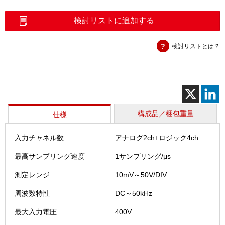
モ
リ
検討リストに追加する
ハ
イ
検討リストとは？
コ
ー
ダ
（MR8
個
構成品／梱包重量
仕様
入力チャネル数
アナログ2ch+ロジック4ch
最高サンプリング速度
1サンプリング/μs
測定レンジ
10mV～50V/DIV
周波数特性
DC～50kHz
最大入力電圧
400V