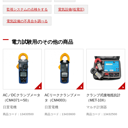
監視システムの点検をする
電気設備(低電圧)
電気設備の不具合を調べる
電力試験用のその他の商品
AC／DCクランプメータ
ACリーククランプメー
クランプ式接地抵抗計
（CM4371ー50）
タ（CM4003）
（MET-10X）
日置電機
日置電機
マルチ計測器
商品コード：13433500
商品コード：13433600
商品コード：13432500