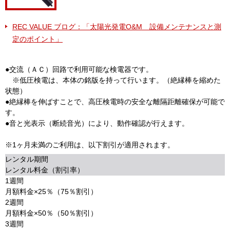
REC VALUE ブログ：「太陽光発電O&M 設備メンテナンスと測
定のポイント」
●交流（ＡＣ）回路で利用可能な検電器です。
※低圧検電は、本体の銘版を持って行います。（絶縁棒を縮めた
状態）
●絶縁棒を伸ばすことで、高圧検電時の安全な離隔距離確保が可能で
す。
●音と光表示（断続音光）により、動作確認が行えます。
※1ヶ月未満のご利用は、以下割引が適用されます。
レンタル期間
レンタル料金（割引率）
1週間
月額料金×25％（75％割引）
2週間
月額料金×50％（50％割引）
3週間