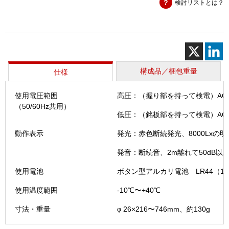
検討リストとは？
電
器
(HSS
－
6B)
個
構成品／梱包重量
仕様
使用電圧範囲
高圧：（握り部を持って検電）AC3
（50/60Hz共用）
低圧：（銘板部を持って検電）AC80
動作表示
発光：赤色断続発光、8000Lxの
発音：断続音、2m離れて50dB以
使用電池
ボタン型アルカリ電池 LR44（1.5
使用温度範囲
-10℃〜+40℃
寸法・重量
26×216〜746mm、約130g
φ