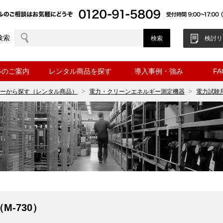
検索
検討リ
ルのご案内
レンタル商品を探す
導入事例・強み
F
ーから探す（レンタル商品）
電力・クリーンエネルギー測定機器
電力試験
M-730）