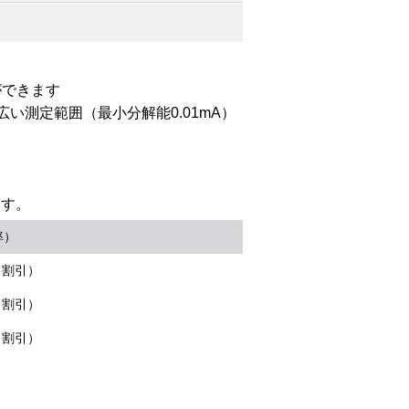
ができます
広い測定範囲（最小分解能0.01mA）
ます。
率）
％割引）
％割引）
％割引）