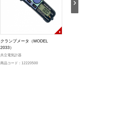
クランプメータ（MODEL
EV・PHV用普通充電器チェッカ
2033）
ー（HEV-CHK001）
共立電気計器
平河ヒューテック
商品コード：12220500
商品コード：13431900