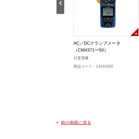
ノイズサーチテスタ
AC／DCクランプメータ
（CM4371ー50）
日置電機
日置電機
商品コード：13202300
商品コード：13433500
前の画面に戻る