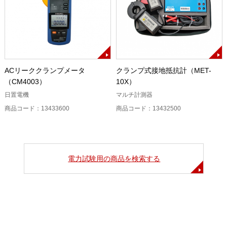
ACリーククランプメータ
クランプ式接地抵抗計（MET-
（CM4003）
10X）
日置電機
マルチ計測器
商品コード：13433600
商品コード：13432500
電力試験用の商品を検索する