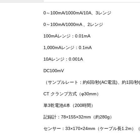
730）
個
0～100mA/1000mA/10A、3レンジ
0～100mA/1000mA 、2レンジ
100mAレンジ：0.01mA
1,000mAレンジ：0.1mA
10Aレンジ：0.001A
DC100mV
（サンプルレート：約6回/秒(AC電流)、約1回/秒(
CT クランプ方式（φ30mm）
単3乾電池4本（200時間）
記録計：78×155×32mm（約280g）
センサー：33×170×24mm（ケーブル長1.2m）（