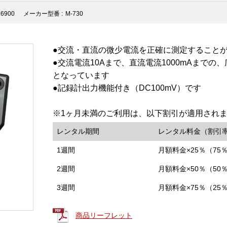
16900
メーカー型番 :
M-730
●交流・直流の微少電流を正確に測定すること
●交流電流10Aまで、直流電流1000mAまでの、
となっています
●記録計出力機能付き（DC100mV）です
※1ヶ月未満のご利用は、以下割引が適用され
レンタル期間
レンタル料金（割引
1週間
月額料金×25％（75
2週間
月額料金×50％（50
3週間
月額料金×75％（25
商品リーフレット