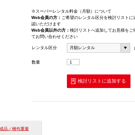
※スーパーレンタル料金（月額）について
Web会員の方：
ご希望のレンタル区分を検討リストに
認いただけます
Web会員以外の方：
検討リストへ追加してお見積をご
てお問い合わせください
レンタル区分
AC
数量
／
DC
ク
検討リストに追加する
ラ
ン
プ
リ
ー
カ
ー
成品／梱包重量
（M-