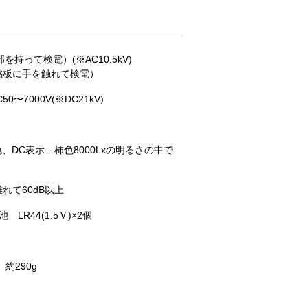
を持って検電）(※AC10.5kV)
：（銘板に手を触れて検電）
50〜7000V(※DC21kV)
、DC表示—柿色8000Lxの明るさの中で
れて60dB以上
LR44(1.5Ｖ)×2個
、約290g