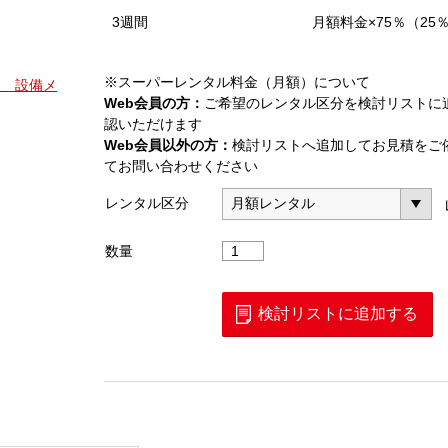
3週間
月額料金×75％（25
※スーパーレンタル料金（月額）について
M 設備メ
Web会員の方：
ご希望のレンタル区分を検討リストに
認いただけます
Web会員以外の方：
検討リストへ追加してお見積をご
てお問い合わせください
レンタル区分
高・
数量
低
圧
用
検討リストに追加する
検
電
器
(HSN
－
6A)