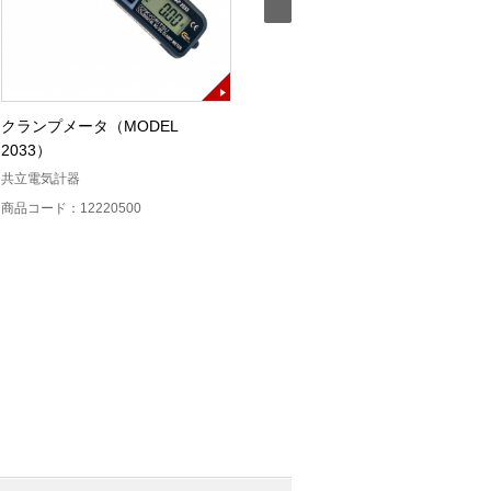
クランプメータ（MODEL
EV・PHV用普通充電器チェッカ
2033）
ー（HEV-CHK001）
共立電気計器
平河ヒューテック
商品コード：12220500
商品コード：13431900