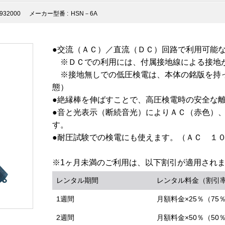
932000
メーカー型番 :
HSN－6A
●交流（ＡＣ）／直流（ＤＣ）回路で利用可能
※ＤＣでの利用には、付属接地線による接地
※接地無しでの低圧検電は、本体の銘版を持
態）
●絶縁棒を伸ばすことで、高圧検電時の安全な
●音と光表示（断続音光）によりＡＣ（赤色）
す。
●耐圧試験での検電にも使えます。（ＡＣ １
※1ヶ月未満のご利用は、以下割引が適用され
レンタル期間
レンタル料金（割引
1週間
月額料金×25％（75
2週間
月額料金×50％（50