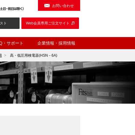
お問い合わせ
スト
Web会員専用ご注文サイト
AQ・サポート
企業情報・採用情報
用
高・低圧用検電器(HSN－6A)