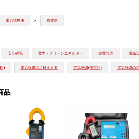
電力試験用
検電器
安全確認
電力・クリーンエネルギー
発電設備
電気
圧)
電気設備の点検をする
電気設備(低電圧)
電気設備の
商品