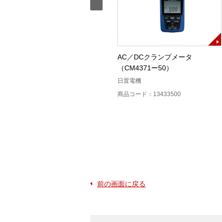
ノイズサーチテスタ
AC／DCクランプメータ
（CM4371ー50）
日置電機
日置電機
商品コード：13202300
商品コード：13433500
前の画面に戻る