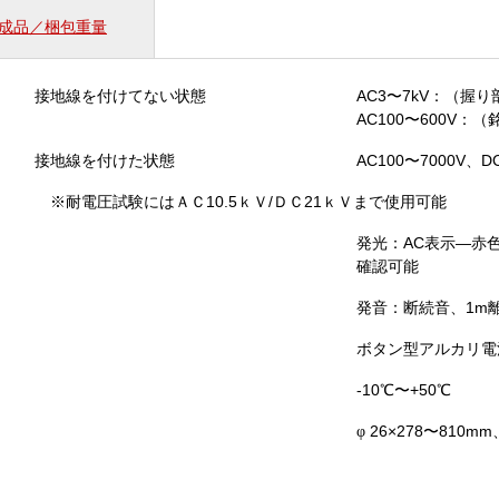
個
成品／梱包重量
接地線を付けてない状態
AC3〜7kV：（握り部
AC100〜600V
接地線を付けた状態
AC100〜7000V、DC
※耐電圧試験にはＡＣ10.5ｋＶ/ＤＣ21ｋＶまで使用可能
発光：AC表示—赤色
確認可能
発音：断続音、1m離
ボタン型アルカリ電池 
-10℃〜+50℃
26×278〜810mm
φ