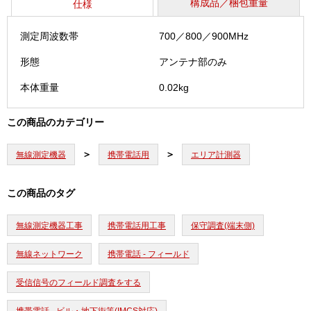
構成品／梱包重量
仕様
測定周波数帯
700／800／900MHz
形態
アンテナ部のみ
本体重量
0.02kg
この商品のカテゴリー
無線測定機器
携帯電話用
エリア計測器
この商品のタグ
無線測定機器工事
携帯電話用工事
保守調査(端末側)
無線ネットワーク
携帯電話 - フィールド
受信信号のフィールド調査をする