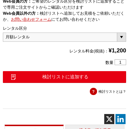
Web会員の方：
ご希望のレンタル区分を検討リストに追加すること
で専用ご注文サイトからご確認いただけます
Web会員以外の方：
検討リストへ追加してお見積をご依頼いただく
か、
お問い合わせフォーム
にてお問い合わせください
レンタル区分
¥
1,200
レンタル料金(税抜)：
携
数量
帯
用
検討リストに追加する
ア
ン
検討リストとは？
テ
ナ
700/80
個