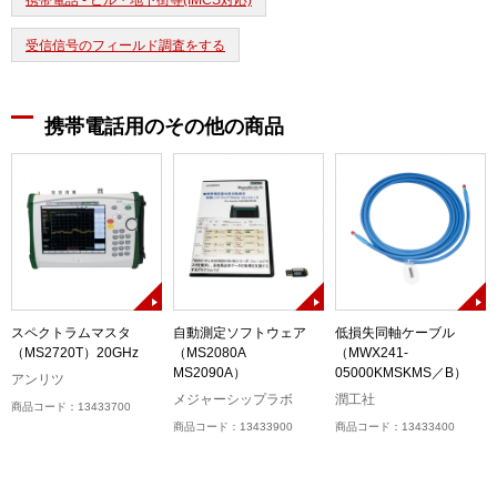
携帯電話 - ビル・地下街等(IMCS対応)
受信信号のフィールド調査をする
携帯電話用のその他の商品
スペクトラムマスタ
自動測定ソフトウェア
低損失同軸ケーブル
（MS2720T）20GHz
（MS2080A
（MWX241-
MS2090A）
05000KMSKMS／B）
アンリツ
メジャーシップラボ
潤工社
商品コード：13433700
商品コード：13433900
商品コード：13433400