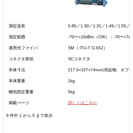
測定波長
0.85／1.30／1.31／1.49／1.55／1
測定範囲
-70〜+10dBm（CW）：-70〜+7
適用光ファイバ
SM（ ITU-T G.652）
コネクタ形状
SCコネクタ
本体寸法
217.5×157×74mm(突起物、オプ
本体重量
1kg
梱包想定重量
5kg
掲載ページ
詳しくはこちら
9 件中 1 から 9 まで表示