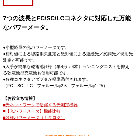
7つの波長とFC/SC/LCコネクタに対応した万能
なパワーメータ。
●小型軽量の光パワーメータです。
●相対値による線路損失測定と絶対値による連続光／変調光／現用光
測定が可能です。
●入手が簡単な乾電池仕様（単4形：4本）ランニングコストを抑え
る乾電池型充電池も使用可能です。
●各種コネクタアダプタが標準添付されます。
（FC、SC、LC、フェルール
2.5、フェルール
1.25）
φ
φ
【お役立ち情報】
■光ネットワークで活躍する光測定機器
■【光パワーメータ】機能比較
■各種パワーメータ（カタログ）