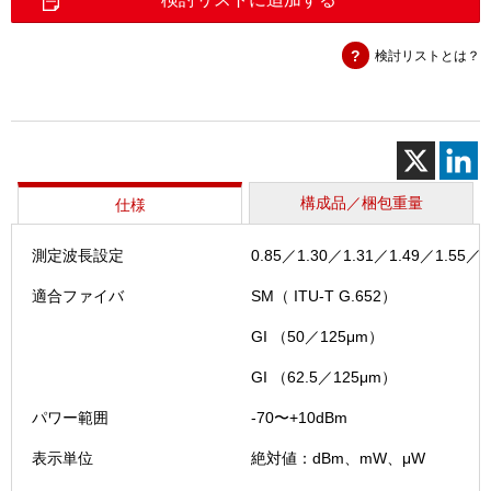
ー
メ
検討リストとは？
ー
タ
個
構成品／梱包重量
仕様
測定波長設定
0.85／1.30／1.31／1.49／1.55／1
適合ファイバ
SM（ ITU-T G.652）
GI （50／125μm）
GI （62.5／125μm）
パワー範囲
-70〜+10dBm
表示単位
絶対値：dBm、mW、μW