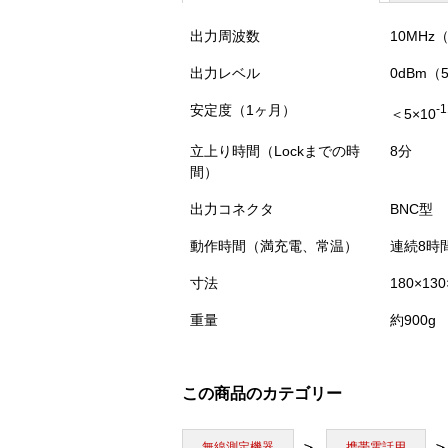
出力周波数
10MHz
出力レベル
0dBm（
安定度（1ヶ月）
-1
＜5×10
立上り時間（Lockまでの時
8分
間）
出力コネクタ
BNC型
動作時間（満充電、常温）
連続8時
寸法
180×13
重量
約900g
この商品のカテゴリー
無線測定機器
携帯電話用