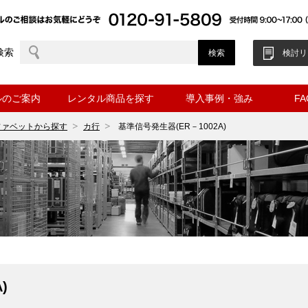
検索
検討リ
ルのご案内
レンタル商品を探す
導入事例・強み
F
ファベットから探す
カ行
基準信号発生器(ER－1002A)
)