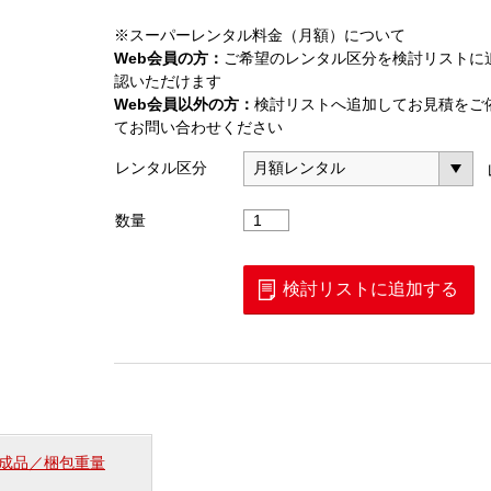
※スーパーレンタル料金（月額）について
Web会員の方：
ご希望のレンタル区分を検討リストに
認いただけます
Web会員以外の方：
検討リストへ追加してお見積をご
てお問い合わせください
レンタル区分
基
数量
準
信
号
検討リストに追加する
発
生
器
(ER
－
1002A)
個
成品／梱包重量