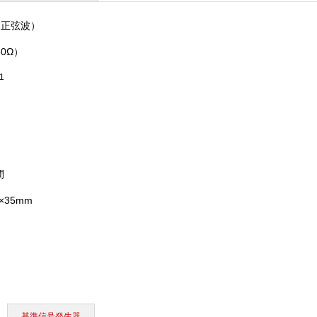
（正弦波）
50Ω）
1
間
0×35mm
基準信号発生器