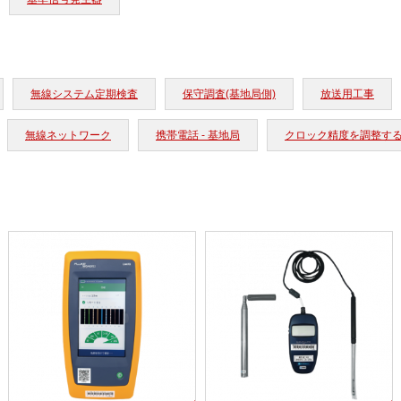
無線システム定期検査
保守調査(基地局側)
放送用工事
無線ネットワーク
携帯電話 - 基地局
クロック精度を調整す