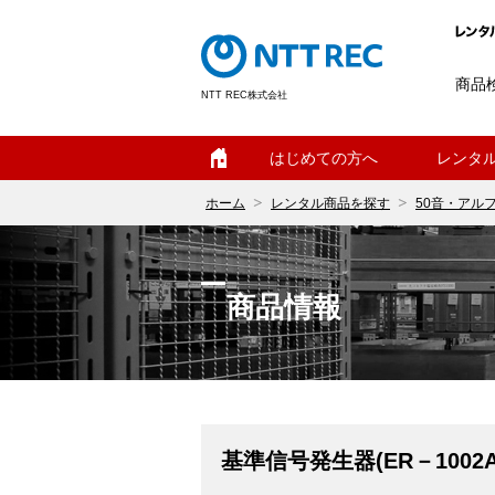
商品
NTT REC株式会社
ホーム
はじめての方へ
レンタ
ホーム
レンタル商品を探す
50音・アル
商品情報
基準信号発生器(ER－1002A