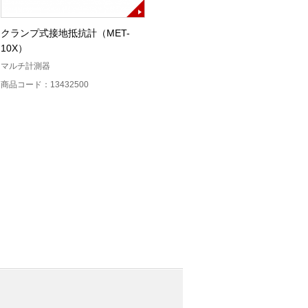
クランプ式接地抵抗計（MET-
クランプメータ（MODEL
10X）
2033）
マルチ計測器
共立電気計器
商品コード：13432500
商品コード：12220500