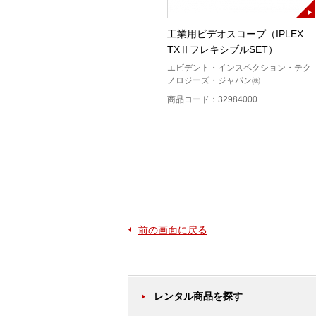
基準信号発生器(ER－1002A)
工業用ビデオスコープ（IPLEX
TXⅡフレキシブルSET）
EDIC Systems
エビデント・インスペクション・テク
商品コード：13424100
ノロジーズ・ジャパン㈱
商品コード：32984000
前の画面に戻る
レンタル商品を探す