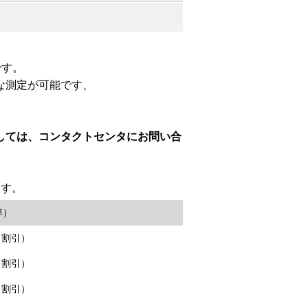
です。
的な測定が可能です、
しては、コンタクトセンタにお問い合
ます。
率）
％割引）
％割引）
％割引）