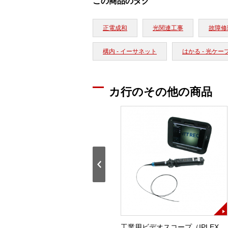
この商品のタグ
正電成和
光関連工事
故障修
構内 - イーサネット
はかる - 光ケ
カ行のその他の商品
基準信号発生器(ER－1002A)
工業用ビデオスコープ（IPLEX