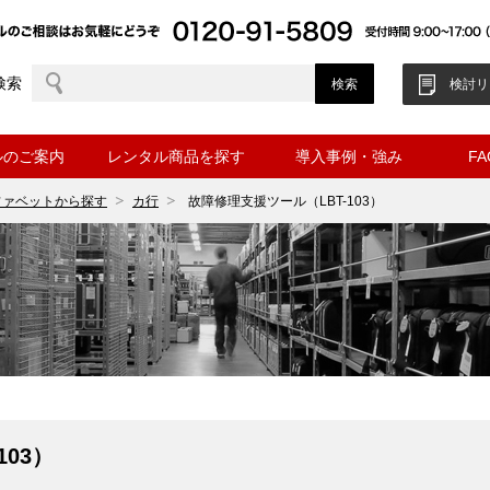
検索
検討リ
ルのご案内
レンタル商品を探す
導入事例・強み
F
ファベットから探す
カ行
故障修理支援ツール（LBT-103）
03）