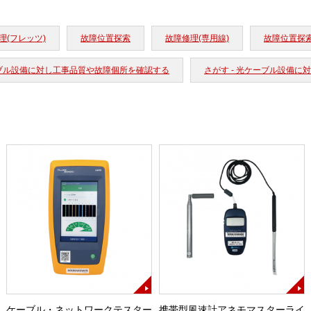
理(フレッツ)
故障位置探索
故障修理(専用線)
故障位置探
ーブル設備に対し工事品質や故障個所を確認する
さがす - 光ケーブル設備
ケーブル・ネットワークテスター
携帯型風速計アネモマスターライ