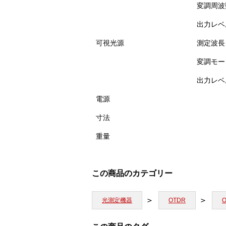
変調周波
出力レベ
可視光源
測定波長
変調モー
出力レベ
電源
寸法
重量
この商品のカテゴリー
光測定機器
OTDR