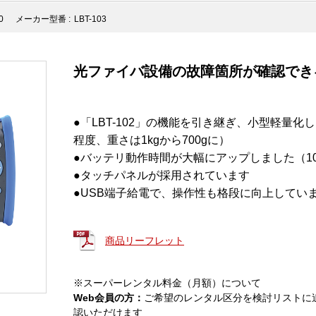
0
メーカー型番 :
LBT-103
光ファイバ設備の故障箇所が確認でき
●「LBT-102」の機能を引き継ぎ、小型軽量
程度、重さは1kgから700gに）
●バッテリ動作時間が大幅にアップしました（1
●タッチパネルが採用されています
●USB端子給電で、操作性も格段に向上してい
商品リーフレット
※スーパーレンタル料金（月額）について
Web会員の方：
ご希望のレンタル区分を検討リストに
認いただけます