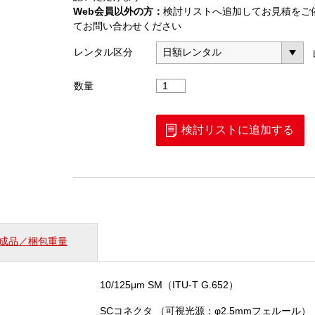
Web会員以外の方：
検討リストへ追加してお見積をご
てお問い合わせください
レンタル区分
故
数量
障
修
理
検討リストに追加する
支
援
ツ
ー
ル
（LBT-
103）
成品／梱包重量
個
10/125μm SM（ITU-T G.652）
SCコネクタ （可視光源：φ2.5mmフェルール）