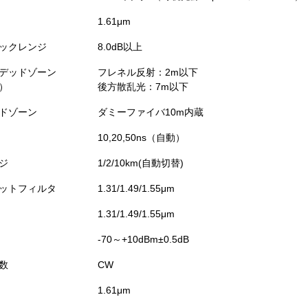
1.61μm
ックレンジ
8.0dB以上
デッドゾーン
フレネル反射：2m以下
）
後方散乱光：7m以下
ドゾーン
ダミーファイバ10m内蔵
10,20,50ns（自動）
ジ
1/2/10km(自動切替)
ットフィルタ
1.31/1.49/1.55μm
1.31/1.49/1.55μm
-70～+10dBm±0.5dB
数
CW
1.61μm