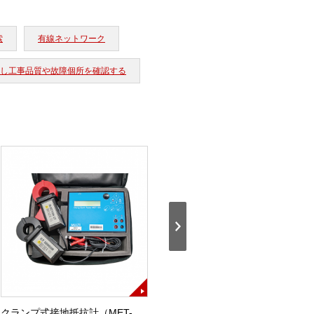
索
有線ネットワーク
に対し工事品質や故障個所を確認する
クランプ式接地抵抗計（MET-
クランプメータ（MODEL