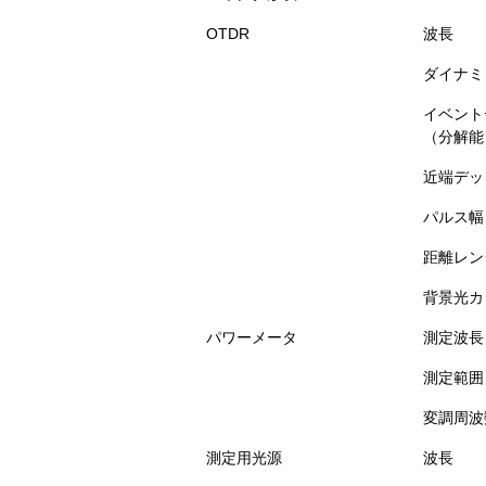
OTDR
波長
ダイナミ
イベント
（分解能
近端デッ
パルス幅
距離レン
背景光カ
パワーメータ
測定波長
測定範囲
変調周波
測定用光源
波長