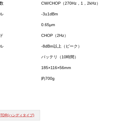
数
CW/CHOP（270Hz，1，2kHz）
ル
-3±1dBm
0.65μm
ド
CHOP（2Hz）
ル
-8dBm以上（ピーク）
バッテリ（10時間）
185×116×56mm
約700g
OTDR(ハンディタイプ)