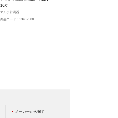
10X）
2033）
マルチ計測器
共立電気計器
商品コード：13432500
商品コード：12220500
メーカーから探す