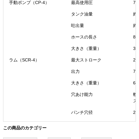
手動ポンプ（CP-4）
最高使用圧
70
タンク油量
約1
吐出量
約0
ホースの長さ
80
大きさ（重量）
3
ラム（SCR-4）
最大ストローク
2
出力
78
大きさ（重量）
65
穴あけ能力
軟
ス
パンチ穴径
21
この商品のカテゴリー