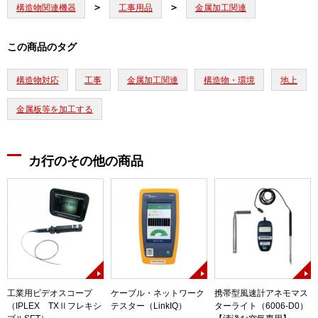
構造物関連機器
工事用品
金属加工関連
この商品のタグ
構造物対応
工事
金属加工関連
構造物・環境
地上
金属板等を加工する
カ行のその他の商品
工業用ビデオスコープ
ケーブル・ネットワーク
携帯型風速計アネモマス
（IPLEX TXⅡフレキシ
テスター（LinkIQ）
ターライト（6006-D0）