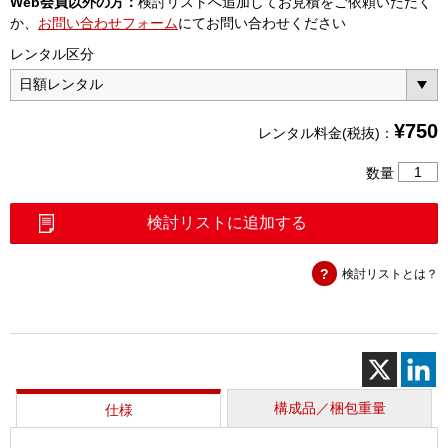
Web会員以外の方：
検討リストへ追加してお見積をご依頼いただく
か、
お問い合わせフォーム
にてお問い合わせください
レンタル区分
¥
750
レンタル料金(税抜)：
カ
数量
ク
タ
検討リストに追加する
ス
パ
検討リストとは？
ン
チ
（SKP4
G82）
個
構成品／梱包重量
仕様