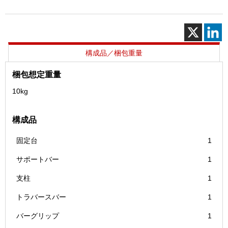
持
具
（S）
個
構成品／梱包重量
梱包想定重量
10kg
構成品
固定台
1
サポートバー
1
支柱
1
トラバースバー
1
バーグリップ
1