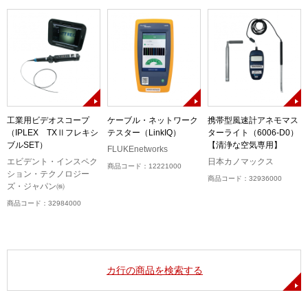
工業用ビデオスコープ
ケーブル・ネットワーク
携帯型風速計アネモマス
（IPLEX TXⅡフレキシ
テスター（LinkIQ）
ターライト（6006-D0）
ブルSET）
【清浄な空気専用】
FLUKEnetworks
エビデント・インスペク
日本カノマックス
商品コード：12221000
ション・テクノロジー
商品コード：32936000
ズ・ジャパン㈱
商品コード：32984000
カ行の商品を検索する