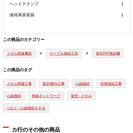
ヘッドクランプ
1
保持具収容袋
1
この商品のカテゴリー
メタル関連機器
ケーブル接続工具
架空PAT接続機
この商品のタグ
メタル関連工事
架空/構内工事
心線接続
切替接続工事
心線接続
有線ネットワーク
架空 - メタル
つなぐ - 心線接続をする
カ行のその他の商品