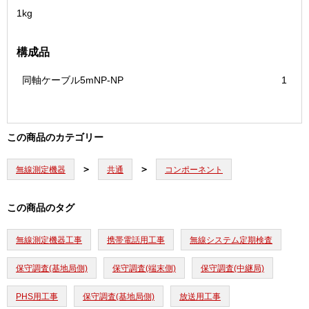
1kg
構成品
同軸ケーブル5mNP-NP
1
この商品のカテゴリー
無線測定機器
共通
コンポーネント
この商品のタグ
無線測定機器工事
携帯電話用工事
無線システム定期検査
保守調査(基地局側)
保守調査(端末側)
保守調査(中継局)
PHS用工事
保守調査(基地局側)
放送用工事