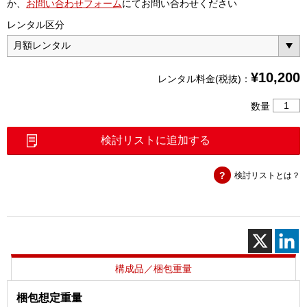
か、
お問い合わせフォーム
にてお問い合わせください
レンタル区分
¥
10,200
レンタル料金(税抜)：
同
数量
軸
ケ
検討リストに追加する
ー
ブ
検討リストとは？
ル
5m
N(P)
－
N(P)
個
構成品／梱包重量
梱包想定重量