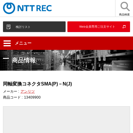
商品検索
Web会員専用ご注文サイト
検討リスト
メニュー
商品情報
同軸変換コネクタSMA(P)－N(J)
メーカー :
アンリツ
商品コード :
13409900