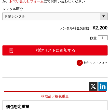
か、
お問い合わせフォーム
にてお問い合わせください
レンタル区分
¥
2,200
レンタル料金(税抜)：
同
数量
軸
変
検討リストに追加する
換
コ
検討リストとは？
ネ
ク
タ
SMA(P)
－
N(J)
個
構成品／梱包重量
梱包想定重量