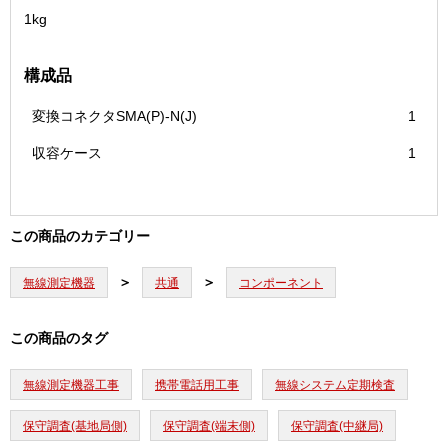
1kg
構成品
変換コネクタSMA(P)-N(J)
1
収容ケース
1
この商品のカテゴリー
無線測定機器
共通
コンポーネント
この商品のタグ
無線測定機器工事
携帯電話用工事
無線システム定期検査
保守調査(基地局側)
保守調査(端末側)
保守調査(中継局)