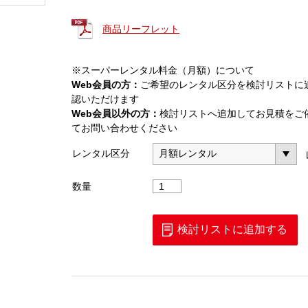
商品リーフレット
※スーパーレンタル料金（月額）について
Web会員の方：
ご希望のレンタル区分を検討リストに
認いただけます
Web会員以外の方：
検討リストへ追加してお見積をご
てお問い合わせください
レンタル区分
携
数量
帯
用
／
検討リストに追加する
車
載
用
ア
ン