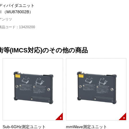
ディバイダユニット
Ⅱ（MU878002B）
アンリツ
商品コード：13420200
街等(IMCS対応)のその他の商品
Sub-6GHz測定ユニット
mmWave測定ユニット