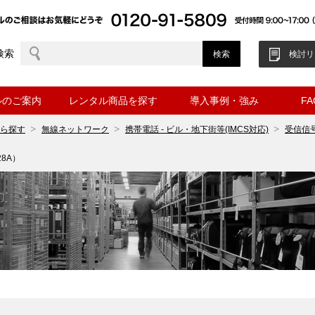
検索
検討リ
ルのご案内
レンタル商品を探す
導入事例・強み
F
ら探す
無線ネットワーク
携帯電話 - ビル・地下街等(IMCS対応)
受信信
8A）