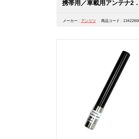
携帯用／車載用アンテナ2．6／
メーカー :
アンリツ
商品コード :
1342260