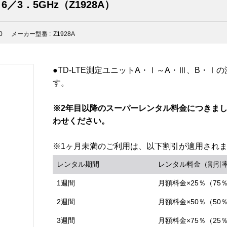
3．5GHz（Z1928A）
0
メーカー型番 :
Z1928A
●TD-LTE測定ユニットA・Ⅰ～A・Ⅲ、B・
す。
※2年目以降のスーパーレンタル料金につきま
わせください。
※1ヶ月未満のご利用は、以下割引が適用され
レンタル期間
レンタル料金（割引
1週間
月額料金×25％（75
2週間
月額料金×50％（50
3週間
月額料金×75％（25