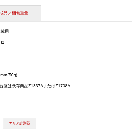
テ
ナ
成品／梱包重量
2．
6
／
車載用
3．
5GHz（Z1928A）
Hz
個
2mm(50g)
座は既存商品Z1337AまたはZ1708A
エリア計測器