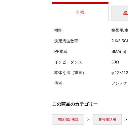
仕様
構
機能
携帯用/
測定周波数帯
2.6/3.5G
PF接続
SMA(m)
インピーダンス
50Ω
本体寸法（重量）
12×11
φ
備考
アンテナ台
この商品のカテゴリー
無線測定機器
携帯電話用