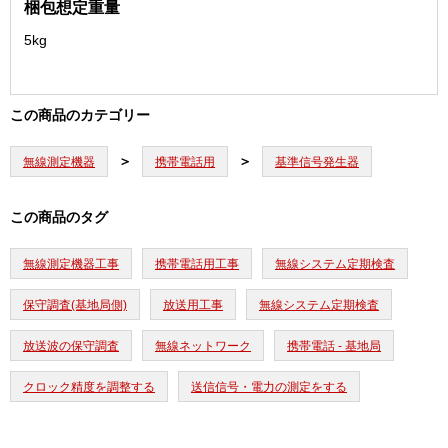
梱包想定重量
ト
5kg
個
この商品のカテゴリー
無線測定機器
携帯電話用
基準信号発生器
この商品のタグ
無線測定機器工事
携帯電話用工事
無線システム定期検査
保守調査(基地局側)
放送用工事
無線システム定期検査
放送波の保守調査
無線ネットワーク
携帯電話 - 基地局
クロック精度を調整する
送信信号・電力の測定をする