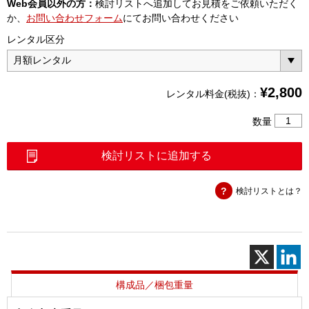
Web会員以外の方：
検討リストへ追加してお見積をご依頼いただく
か、
お問い合わせフォーム
にてお問い合わせください
レンタル区分
¥
2,800
レンタル料金(税抜)：
ク
数量
ロ
ッ
検討リストに追加する
ク
信
検討リストとは？
号
測
定
ケ
ー
ブ
ル
構成品／梱包重量
セ
ッ