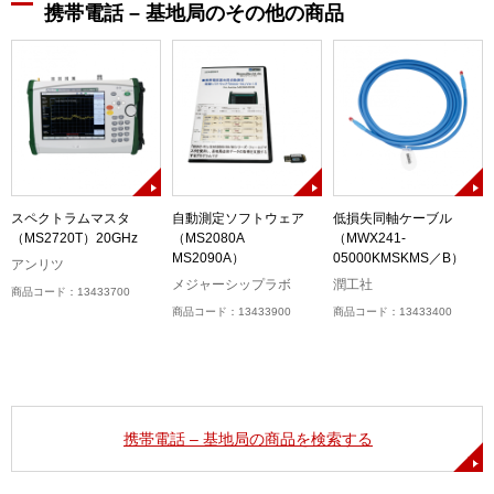
携帯電話 – 基地局のその他の商品
3
スペクトラムマスタ
自動測定ソフトウェア
低損失同軸ケーブル
（MS2720T）20GHz
（MS2080A
（MWX241-
MS2090A）
05000KMSKMS／B）
アンリツ
メジャーシップラボ
潤工社
商品コード：13433700
商品コード：13433900
商品コード：13433400
携帯電話 – 基地局の商品を検索する