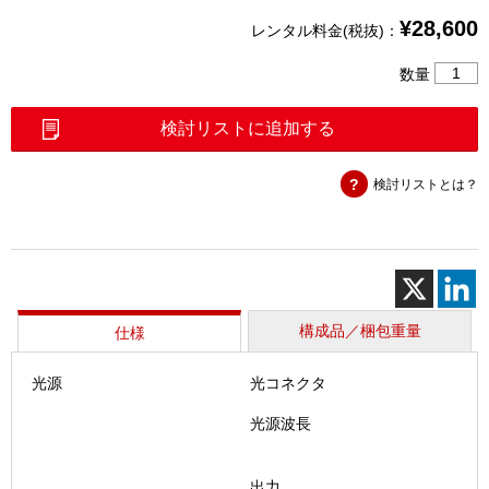
¥
28,600
レンタル料金(税抜)：
MPO
数量
光
損
検討リストに追加する
失
テ
検討リストとは？
ス
ト
セ
ッ
ト
（TK-
PXM-
構成品／梱包重量
仕様
LXM-
MM1）
光源
光コネクタ
個
光源波長
出力