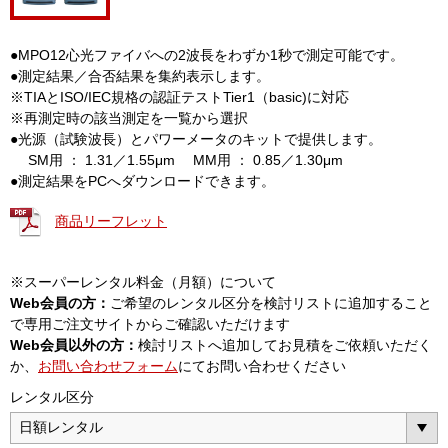
●MPO12心光ファイバへの2波長をわずか1秒で測定可能です。
●測定結果／合否結果を集約表示します。
※TIAとISO/IEC規格の認証テストTier1（basic)に対応
※再測定時の該当測定を一覧から選択
●光源（試験波長）とパワーメータのキットで提供します。
SM用 ： 1.31／1.55μm MM用 ： 0.85／1.30μm
●測定結果をPCへダウンロードできます。
商品リーフレット
※スーパーレンタル料金（月額）について
Web会員の方：
ご希望のレンタル区分を検討リストに追加すること
で専用ご注文サイトからご確認いただけます
Web会員以外の方：
検討リストへ追加してお見積をご依頼いただく
か、
お問い合わせフォーム
にてお問い合わせください
レンタル区分