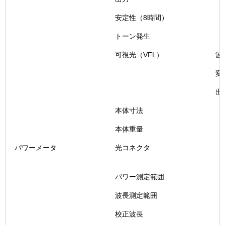
安定性（8時間）
トーン発生
可視光（VFL）
波
変
出
本体寸法
本体重量
パワーメータ
光コネクタ
パワー測定範囲
波長測定範囲
校正波長