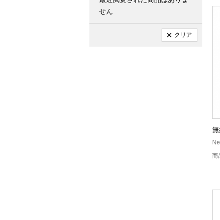
せん
クリア
無
Ne
商