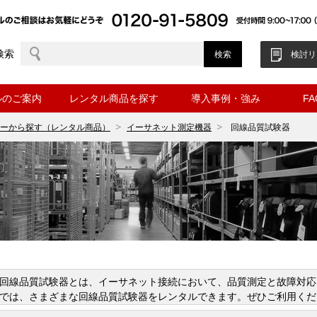
検索
検討リ
ルのご案内
レンタル商品を探す
導入事例・強み
F
ーから探す（レンタル商品）
イーサネット測定機器
回線品質試験器
回線品質試験器とは、イーサネット接続において、品質測定と故障対応に用
では、さまざまな回線品質試験器をレンタルできます。ぜひご利用くだ