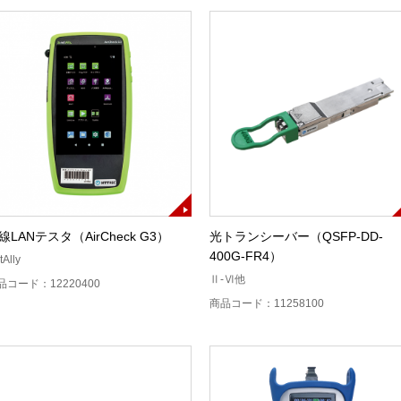
線LANテスタ（AirCheck G3）
光トランシーバー（QSFP-DD-
400G-FR4）
tAlly
Ⅱ-Ⅵ他
品コード：12220400
商品コード：11258100