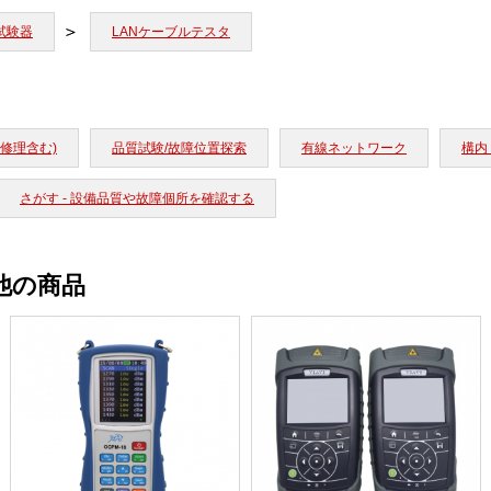
試験器
LANケーブルテスタ
修理含む)
品質試験/故障位置探索
有線ネットワーク
構内
さがす - 設備品質や故障個所を確認する
他の商品