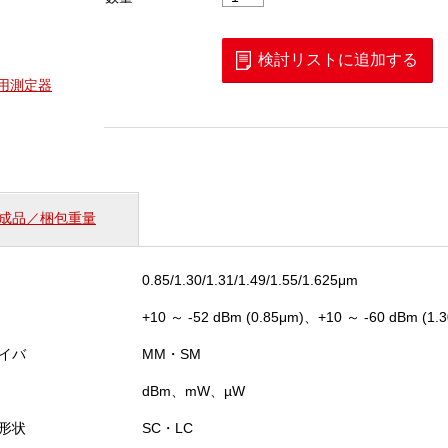
Pro（SM）
個
検討リストに追加する
守用測定器
成品／梱包重量
0.85/1.30/1.31/1.49/1.55/1.625μm
+10 ～ -52 dBm (0.85μm)、+10 ～ -60 dBm (1.30
イバ
MM・SM
dBm、mW、µW
形状
SC・LC