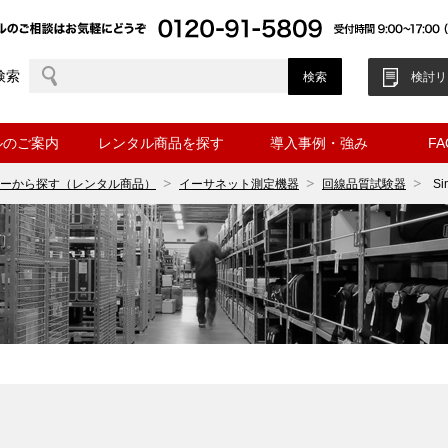
検索
検討リ
ルのご案内
レンタル商品を探す
導入事例・強み
F
ーから探す（レンタル商品）
イーサネット測定機器
回線品質試験器
Si