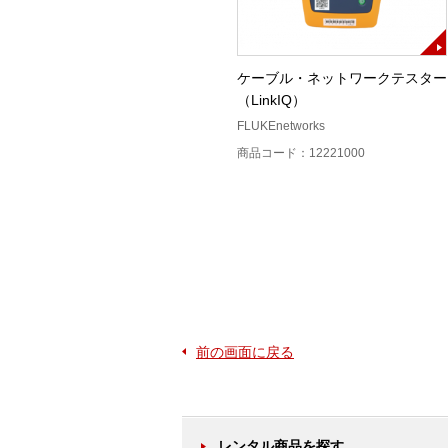
SimpliFiber Pro（MM）
ケーブル・ネットワークテスター
（LinkIQ）
ト
FLUKE networks（フルーク・ネット
ワークス）
FLUKEnetworks
商品コード：12218400
商品コード：12221000
前の画面に戻る
レンタル商品を探す