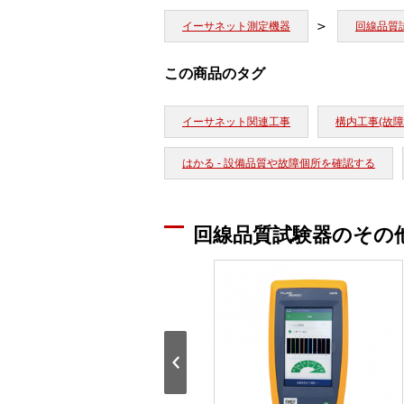
イーサネット測定機器
回線品質
この商品のタグ
イーサネット関連工事
構内工事(故障
はかる - 設備品質や故障個所を確認する
回線品質試験器のその