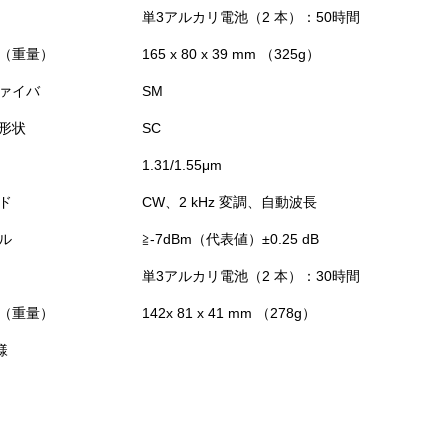
単3アルカリ電池（2 本）：50時間
（重量）
165 x 80 x 39 mm （325g）
ァイバ
SM
形状
SC
1.31/1.55μm
ド
CW、2 kHz 変調、自動波長
ル
≧-7dBm（代表値）±0.25 dB
単3アルカリ電池（2 本）：30時間
（重量）
142x 81 x 41 mm （278g）
様