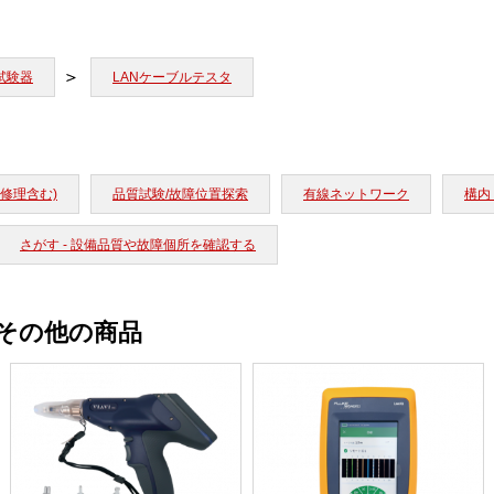
試験器
LANケーブルテスタ
修理含む)
品質試験/故障位置探索
有線ネットワーク
構内
さがす - 設備品質や故障個所を確認する
のその他の商品