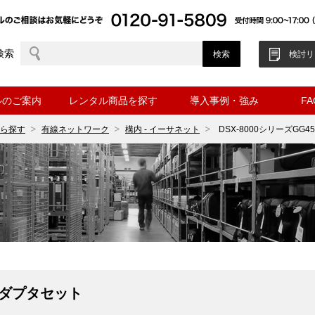
検索
検討リ
ルのご案内
レンタル商品を探す
導入事例・強み
F
ら探す
有線ネットワーク
構内 - イーサネット
DSX-8000シリーズGG
5アダプタセット