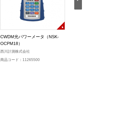
CWDM光パワーメータ（NSK-
MPO光損失テストセット
OCPM18）
MPOLx（MM）
西川計測株式会社
VIAVI
V
商品コード：11265500
商品コード：12220900