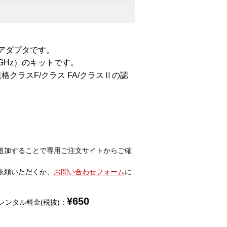
対応アダプタです。
GHz）のキットです。
規格クラスF/クラス FA/クラスⅡの認
追加することで専用ご注文サイトからご確
依頼いただくか、
お問い合わせフォーム
に
¥
650
レンタル料金(税抜)：