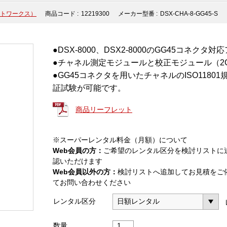
ネットワークス）
商品コード :
12219300
メーカー型番 :
DSX-CHA-8-GG45-S
●DSX-8000、DSX2-8000のGG45コネクタ
●チャネル測定モジュールと校正モジュール（2
●GG45コネクタを用いたチャネルのISO11801
証試験が可能です。
商品リーフレット
※スーパーレンタル料金（月額）について
Web会員の方：
ご希望のレンタル区分を検討リストに
認いただけます
Web会員以外の方：
検討リストへ追加してお見積をご
てお問い合わせください
レンタル区分
DSX-
数量