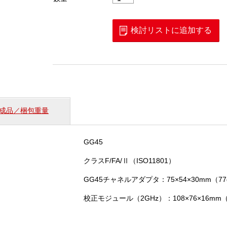
8000
シ
リ
検討リストに追加する
ー
ズ
GG45
ア
ダ
プ
タ
成品／梱包重量
セ
ッ
ト
GG45
個
クラスF/FA/Ⅱ（ISO11801）
GG45チャネルアダプタ：75×54×30mm（77
校正モジュール（2GHz）：108×76×16mm（