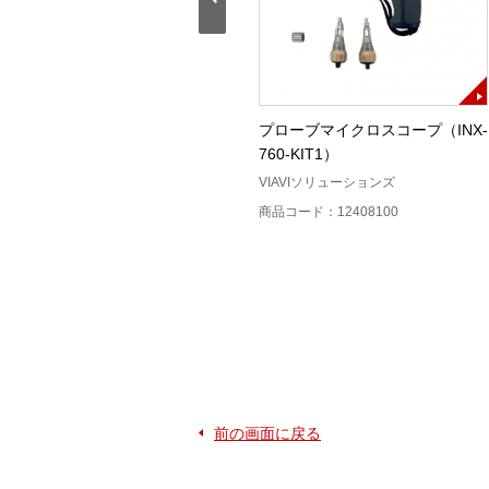
）
DSX2-8000
プローブマイクロスコープ（INX-
760-KIT1）
ト
FLUKE networks（フルーク・ネット
ワークス）
VIAVIソリューションズ
商品コード：12218900
商品コード：12408100
前の画面に戻る