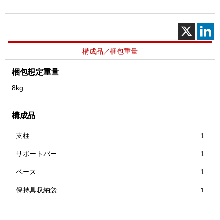
用
保
持
具
（F）
構成品／梱包重量
個
梱包想定重量
8kg
構成品
支柱
1
サポートバー
1
ベース
1
保持具収納袋
1