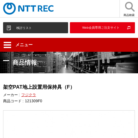
商品検索
Web会員専用ご注文サイト
検討リスト
メニュー
商品情報
架空PAT地上設置用保持具（F）
メーカー :
フジクラ
商品コード :
121309F0