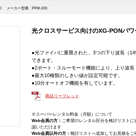
0
メーカー型番 :
PPM-200
光クロスサービス向けのXG-PONパ
●光ファイバに重畳された、3つの下り波長（1490
できます。
●2ポート・スルーモード機能により、上り波長（1
●最大10種類のしきい値が設定可能です。
●10分オートオフ機能を有しています。
商品リーフレット
※スーパーレンタル料金（月額）について
Web会員の方：
ご希望のレンタル区分を検討リストに
認いただけます
Web会員以外の方：
検討リストへ追加してお見積をご