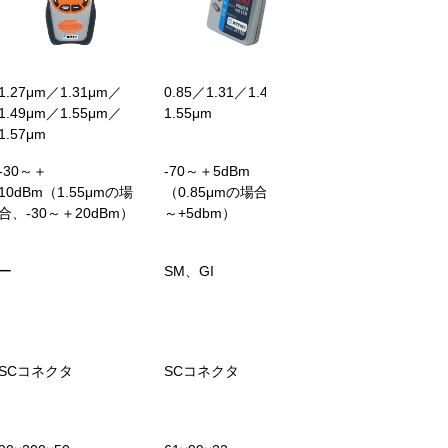
1.27μm／1.31μm／
0.85／1.31／1.49／
1.31／1.49／1.55
1.49μm／1.55μm／
1.55μm
1.625／1.65μm
1.57μm
-30～＋
-70～＋5dBm
-50〜＋26dBm
10dBm（1.55μmの場
（0.85μmの場合、-65
合、-30～＋20dBm）
～+5dbm）
ー
SM、GI
SM（ ITU-T G.65
SCコネクタ
SCコネクタ
FC／SC／LC／フ
ール2.5φ／フェル
1.25φ