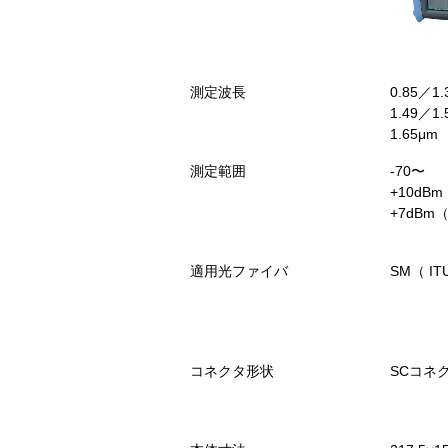
測定波長
0.85／1
1.49／1
1.65μm
測定範囲
-70〜
+10dB
+7dBm
適用光ファイバ
SM（ IT
コネクタ形状
SCコネ