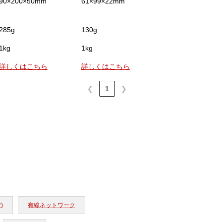
90×200×50mm
61×99×22mm
76×153×43mm
285g
130g
280g
1kg
1kg
4kg
詳しくはこちら
詳しくはこちら
詳しくはこちら
❮
1
❯
)
有線ネットワーク