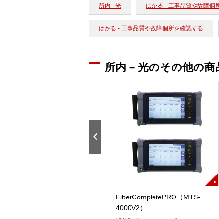
所内 - 光
はかる - 工事品質や故障個
はかる - 工事品質や故障個所を確認する
所内 – 光のその他の商
AQ2780V
FiberCompletePRO（MTS-
4000V2）
横河計測