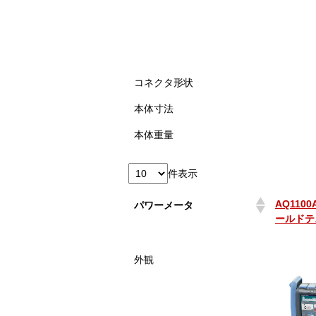
コネクタ形状
本体寸法
本体重量
件表示
AQ110
パワーメータ
ールドテス
AQ110
パワーメータ
外観
ールドテス