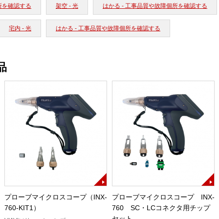
所を確認する
架空 - 光
はかる - 工事品質や故障個所を確認する
宅内 - 光
はかる - 工事品質や故障個所を確認する
品
プローブマイクロスコープ（INX-
プローブマイクロスコープ INX-
760-KIT1）
760 SC・LCコネクタ用チップ
セット