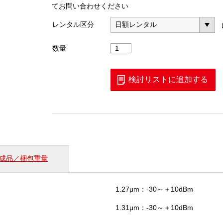
てお問い合わせください
レンタル区分
XG-
数量
PON
パ
ワ
検討リストに追加する
ー
メ
ー
タ
（PPM-
200）
個
成品／梱包重量
1.27μm：-30～＋10dBm
1.31μm：-30～＋10dBm