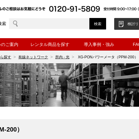
検索
検討リ
ルのご案内
レンタル商品を探す
導入事例・強み
F
ら探す
有線ネットワーク
所内 - 光
XG-PONパワーメータ（PPM-200）
-200）