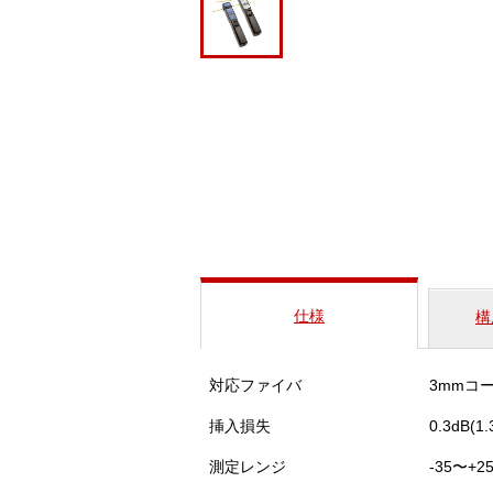
仕様
構
対応ファイバ
3mmコー
挿入損失
0.3dB(1
測定レンジ
-35〜+2