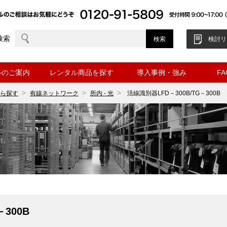
検索
検討リ
ルのご案内
レンタル商品を探す
導入事例・強み
F
ら探す
有線ネットワーク
所内 - 光
活線識別器LFD－300B/TG－300B
300B