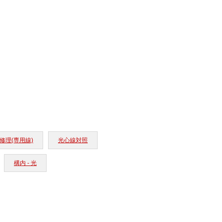
修理(専用線)
光心線対照
構内 - 光