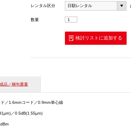
レンタル区分
活
数量
線
識
別
検討リストに追加する
器
LFD
－
300B/TG
－
300B
個
成品／梱包重量
ド／1.6mmコード／0.9mm単心線
.31μm)／0.5dB(1.55μm)
5dBm