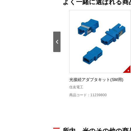
よく一緒に選ばれる商
キッ
SM構内光コード(キット)
光接続アダプタキット(SM用)
フジクラ
住友電工
商品コード：11234500
商品コード：11239800
所内 – 光のその他の商