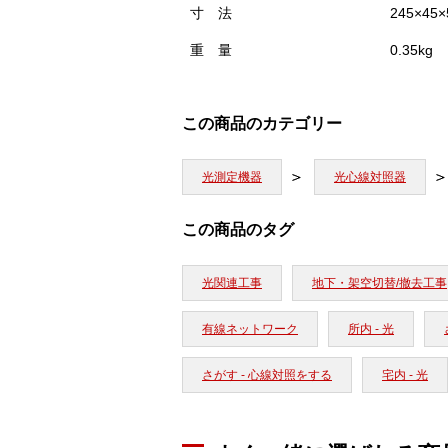
寸 法
245×45
重 量
0.35kg
この商品のカテゴリー
光測定機器
光心線対照器
この商品のタグ
光関連工事
地下・架空切替/撤去工事
有線ネットワーク
所内 - 光
さがす - 心線対照をする
宅内 - 光