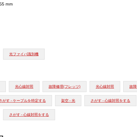
×55 mm
光ファイバ識別機
光心線対照
故障修理(フレッツ)
光心線対照
故障
さがす - ケーブルを特定する
架空 - 光
さがす - 心線対照をする
さがす - 心線対照をする