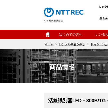
商品
NTT REC株式会社
ホーム
はじめての方へ
レンタ
ホーム
レンタル商品を探す
利用シーンか
商品情報
活線識別器LFD－300B/TG－