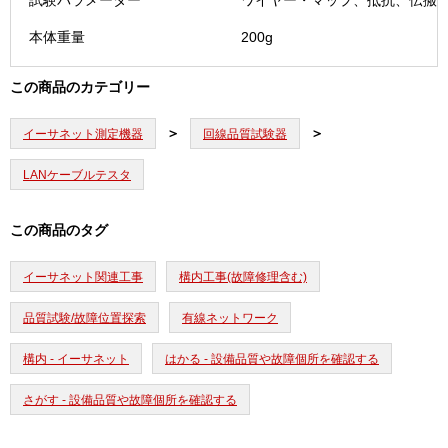
試験パラメーター
ワイヤー・マップ、抵抗、伝搬遅延
PC6AS
本体重量
200g
個
この商品のカテゴリー
イーサネット測定機器
回線品質試験器
LANケーブルテスタ
この商品のタグ
イーサネット関連工事
構内工事(故障修理含む)
品質試験/故障位置探索
有線ネットワーク
構内 - イーサネット
はかる - 設備品質や故障個所を確認する
さがす - 設備品質や故障個所を確認する