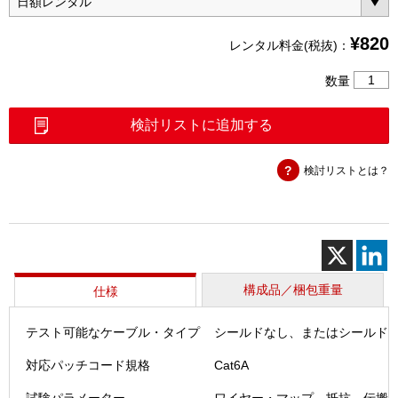
¥
820
レンタル料金(税抜)：
DSX
数量
用
Cat6A
検討リストに追加する
パ
ッ
検討リストとは？
チ
コ
ー
ド
テ
ス
ト
構成品／梱包重量
仕様
ア
ダ
テスト可能なケーブル・タイプ
シールドなし、またはシールド
プ
タ
対応パッチコード規格
Cat6A
ー
（DSX-