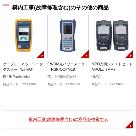
構内工事(故障修理含む)のその他の商品
ケーブル・ネットワーク
CWDM光パワーメータ
MPO光損失テストセット
テスター（LinkIQ）
（NSK-OCPM18）
MPOLx（MM）
ル
）
FLUKEnetworks
西川計測株式会社
VIAVI
商品コード：12221000
商品コード：11265500
商品コード：12220900
構内工事(故障修理含む)の商品を検索する