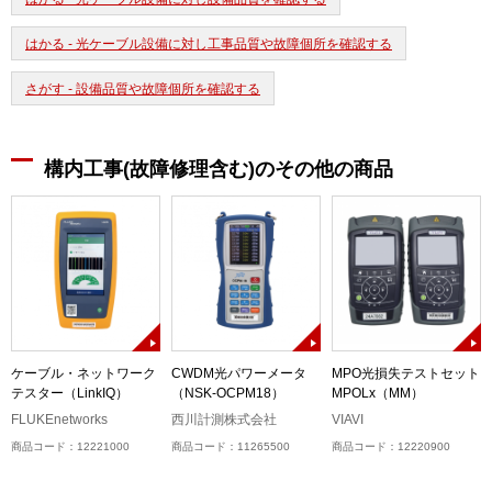
はかる - 光ケーブル設備に対し工事品質や故障個所を確認する
さがす - 設備品質や故障個所を確認する
構内工事(故障修理含む)のその他の商品
ケーブル・ネットワーク
CWDM光パワーメータ
MPO光損失テストセット
テスター（LinkIQ）
（NSK-OCPM18）
MPOLx（MM）
ル
）
FLUKEnetworks
西川計測株式会社
VIAVI
商品コード：12221000
商品コード：11265500
商品コード：12220900