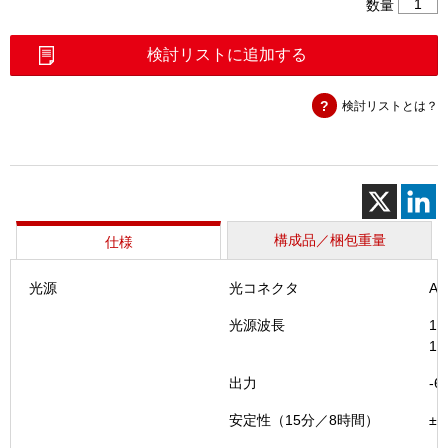
MPO
数量
光
損
検討リストに追加する
失
テ
検討リストとは？
ス
ト
セ
ッ
ト
MPOL
個
構成品／梱包重量
仕様
光源
光コネクタ
A
光源波長
1.
1.
出力
-6
安定性（15分／8時間）
±0