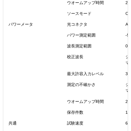
ウオームアップ時間
2
ソースモード
C
パワーメータ
光コネクタ
A
パワー測定範囲
-5
波長測定範囲
0.
校正波長
シ
マ
最大許容入力レベル
3d
測定の不確かさ
シ
マ
ウオームアップ時間
2
保存件数
1
共通
試験速度
6