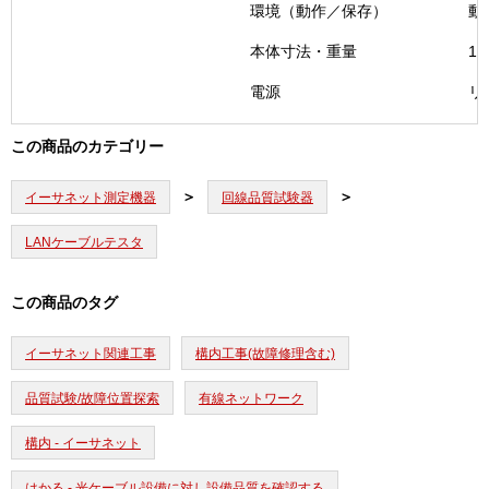
環境（動作／保存）
動
本体寸法・重量
11
電源
リ
この商品のカテゴリー
イーサネット測定機器
回線品質試験器
LANケーブルテスタ
この商品のタグ
イーサネット関連工事
構内工事(故障修理含む)
品質試験/故障位置探索
有線ネットワーク
構内 - イーサネット
はかる - 光ケーブル設備に対し設備品質を確認する