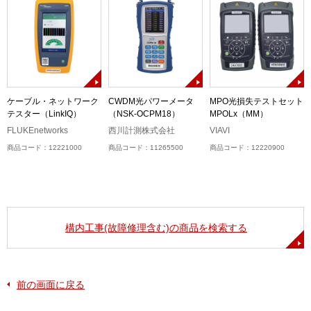
ケーブル・ネットワーク
CWDM光パワーメータ
MPO光損失テストセット
テスター（LinkIQ）
（NSK-OCPM18）
MPOLx（MM）
ル
）
FLUKEnetworks
西川計測株式会社
VIAVI
商品コード：12221000
商品コード：11265500
商品コード：12220900
構内工事(故障修理含む)の商品を検索する
前の画面に戻る