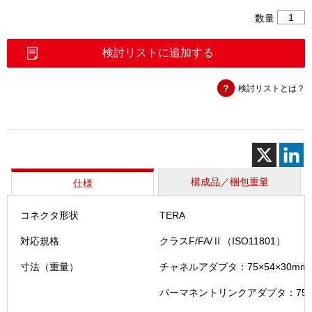
DSX-
数量
8000
シ
検討リストに追加する
リ
ー
検討リストとは？
ズ
TERA
ア
ダ
プ
タ
キ
構成品／梱包重量
仕様
ッ
ト
コネクタ形状
TERA
個
対応規格
クラスF/FA/Ⅱ（ISO11801）
寸法（重量）
チャネルアダプタ：75×54×30mm
パーマネントリンクアダプタ：75×5