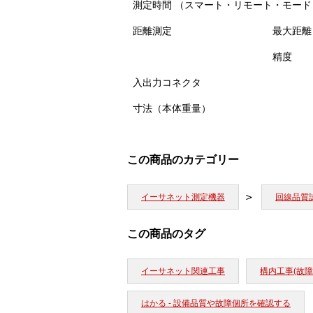
測定時間 （スマート・リモート・モード
距離測定
最大距離
精度
入出力コネクタ
寸法（本体重量）
この商品のカテゴリー
イーサネット測定機器
回線品質
この商品のタグ
イーサネット関連工事
構内工事(故障
はかる - 設備品質や故障個所を確認する