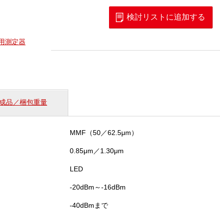
ァ
イ
検討リストに追加する
バ
テ
守用測定器
ス
ト
キ
ッ
ト
（MM）
成品／梱包重量
個
MMF（50／62.5μm）
0.85μm／1.30μm
LED
-20dBm～-16dBm
-40dBmまで