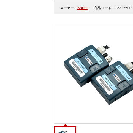
メーカー :
Softing
商品コード :
12217500