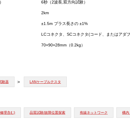
）
6秒（2波長,双方向試験）
2km
±1.5m プラス長さの ±1%
LCコネクタ、SCコネクタ(コード、またはアダ
70×90×28mm（0.2kg）
試験器
LANケーブルテスタ
修理含む)
品質試験/故障位置探索
有線ネットワーク
構内