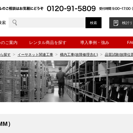
検索
検討リ
ルのご案内
レンタル商品を探す
導入事例・強み
F
ら探す
イーサネット関連工事
構内工事(故障修理含む)
品質試験/故障位
MM）