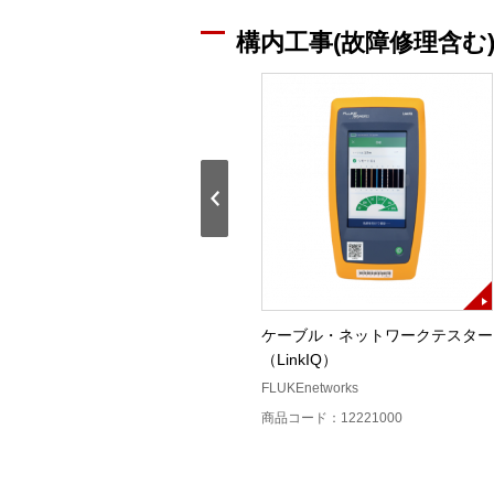
構内工事(故障修理含む
）
DSX2-8000
ケーブル・ネットワークテスター
（LinkIQ）
ト
FLUKE networks（フルーク・ネット
ワークス）
FLUKEnetworks
商品コード：12218900
商品コード：12221000