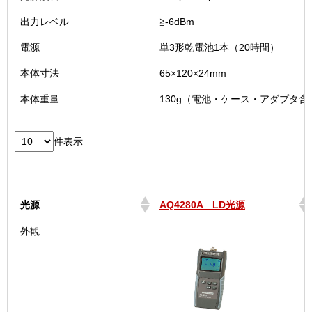
出力レベル
≧-6dBm
電源
単3形乾電池1本（20時間）
本体寸法
65×120×24mm
本体重量
130g（電池・ケース・アダプタ含
件表示
光源
AQ4280A LD光源
光源
AQ4280A LD光源
外観