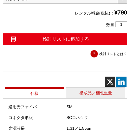
¥
790
レンタル料金(税抜)：
デ
数量
ュ
ア
検討リストに追加する
ル
光
検討リストとは？
源
（364
個
構成品／梱包重量
仕様
適用光ファイバ
SM
コネクタ形状
SCコネクタ
光源波長
1.31／1.55μm