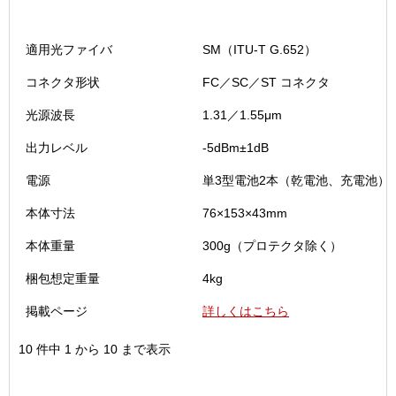
適用光ファイバ
SM（ITU-T G.652）
コネクタ形状
FC／SC／ST コネクタ
光源波長
1.31／1.55μm
出力レベル
-5dBm±1dB
電源
単3型電池2本（乾電池、充電池）
本体寸法
76×153×43mm
本体重量
300g（プロテクタ除く）
梱包想定重量
4kg
掲載ページ
詳しくはこちら
10 件中 1 から 10 まで表示